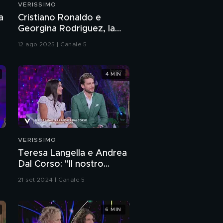
VERISSIMO
Il messaggio di Grazia
a
Cristiano Ronaldo e
Di Michele per
Georgina Rodriguez, la
Pierdavide Carone
storia d'amore
12 ago 2025 | Canale 5
Pierdavide Carone e il
ricordo di Lucio Dalla
4 MIN
Pierdavide Carone:
"Non mi sono mai
arreso"
Pierdavide Carone: "La
mia lotta contro il
tumore"
VERISSIMO
Teresa Langella e Andrea
Pierdavide Carone:
Dal Corso: "Il nostro
"Non potrò diventare
papà in maniera
matrimonio da favola"
21 set 2024 | Canale 5
naturale"
Pierdavide Carone e il
ricordo del padre
6 MIN