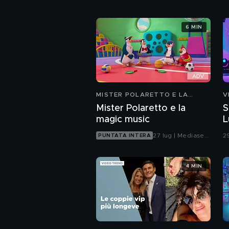
6 MIN
MISTER POLARETTO E LA
V
MAGIC MUSIC
Mister Polaretto e la
S
magic music
L
27 lug | Mediaset
2
PUNTATA INTERA
Infinity
4 MIN