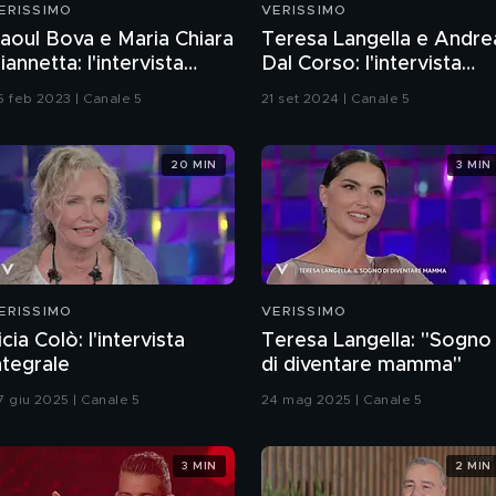
ERISSIMO
VERISSIMO
aoul Bova e Maria Chiara
Teresa Langella e Andre
iannetta: l'intervista
Dal Corso: l'intervista
ntegrale
integrale
5 feb 2023 | Canale 5
21 set 2024 | Canale 5
20 MIN
3 MIN
ERISSIMO
VERISSIMO
icia Colò: l'intervista
Teresa Langella: "Sogno
ntegrale
di diventare mamma"
7 giu 2025 | Canale 5
24 mag 2025 | Canale 5
3 MIN
2 MIN