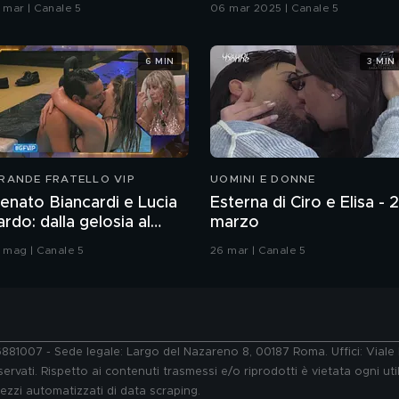
rmani
3 mar | Canale 5
06 mar 2025 | Canale 5
6 MIN
3 MIN
RANDE FRATELLO VIP
UOMINI E DONNE
enato Biancardi e Lucia
Esterna di Ciro e Elisa - 
lardo: dalla gelosia al
marzo
acio
3 mag | Canale 5
26 mar | Canale 5
76881007 - Sede legale: Largo del Nazareno 8, 00187 Roma. Uffici: Vial
ervati. Rispetto ai contenuti trasmessi e/o riprodotti è vietata ogni uti
 mezzi automatizzati di data scraping.