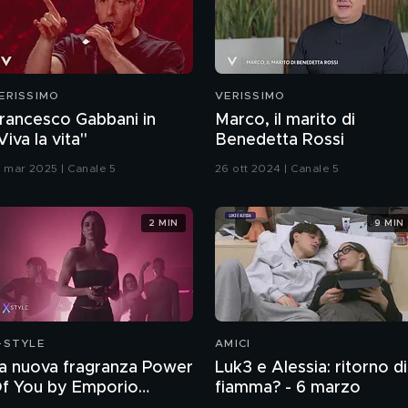
ERISSIMO
VERISSIMO
rancesco Gabbani in
Marco, il marito di
Viva la vita"
Benedetta Rossi
6 mar 2025 | Canale 5
26 ott 2024 | Canale 5
2 MIN
9 MIN
-STYLE
AMICI
a nuova fragranza Power
Luk3 e Alessia: ritorno di
f You by Emporio
fiamma? - 6 marzo