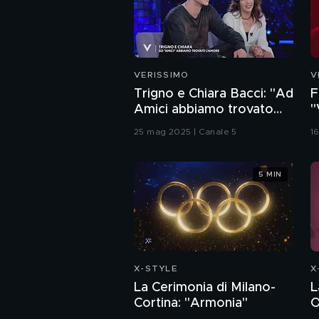
VERISSIMO
V
Trigno e Chiara Bacci: "Ad
F
Amici abbiamo trovato
"
l'amore"
25 mag 2025 | Canale 5
1
5 MIN
X-STYLE
X
La Cerimonia di Milano-
L
Cortina: "Armonia"
O