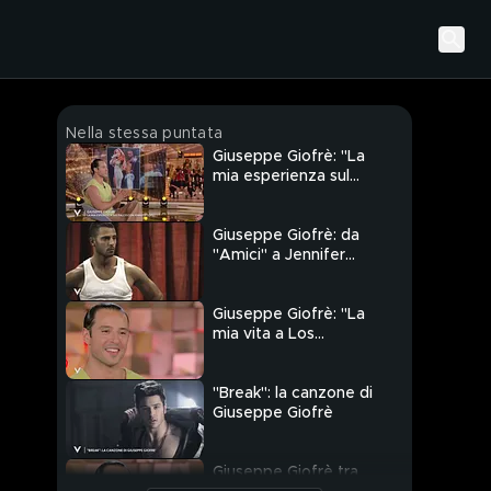
Nella stessa puntata
Giuseppe Giofrè: "La
mia esperienza sul
palco con Jennifer
Lopez"
Giuseppe Giofrè: da
"Amici" a Jennifer
Lopez
Giuseppe Giofrè: "La
mia vita a Los
Angeles"
"Break": la canzone di
Giuseppe Giofrè
Giuseppe Giofrè tra