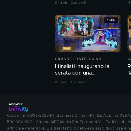
A
04 feb | Canale 5
1
7 MIN
GRANDE FRATELLO VIP
G
I finalisti inaugurano la
R
serata con una
I
coreografia
b
19 mag | Canale 5
1
Copyright ©1999-2026 RTI Business Digital - RTI S.p.A.: p. iva 039
500.000.007 - Gruppo MFE Media For Europe N.V. - Tutti i diritti ris
artificiale generativa. È altresì fatto divieto espresso di utilizzare