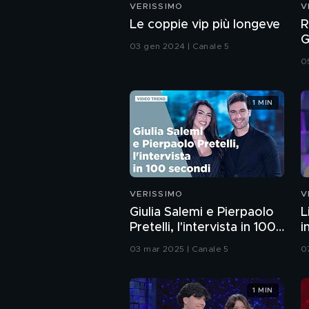
VERISSIMO
V
Le coppie vip più longeve
R
G
03 gen 2024 | Canale 5
i
0
1 MIN
VERISSIMO
V
Giulia Salemi e Pierpaolo
L
Pretelli, l'intervista in 100
i
secondi
03 mar 2025 | Canale 5
0
1 MIN