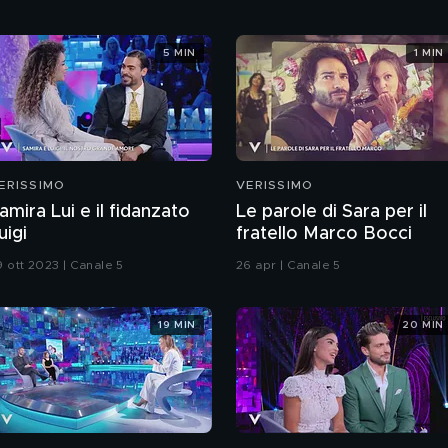
5 MIN
1 MIN
ERISSIMO
VERISSIMO
amira Lui e il fidanzato
Le parole di Sara per il
uigi
fratello Marco Bocci
9 ott 2023 | Canale 5
26 apr | Canale 5
19 MIN
20 MIN