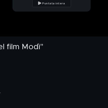
l'Italia e Los Angeles
Puntata intera
Giuseppe Giofrè: "La
mia avventura nel
mondo della musica"
Giuseppe Giofrè e il
rapporto con
Alessandra Celentano
l film Modì"
Giuseppe Giofrè:
"L'amore per la mia
famiglia"
"Stidda", il libro di
Giuseppe Giofrè
Giuseppe Giofrè e
l'amore per i nonni
.
La sorella e i nipoti di
Giuseppe Giofrè