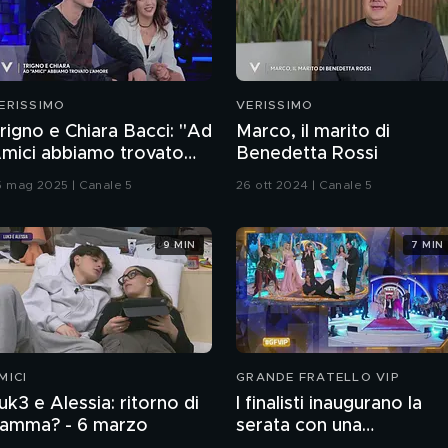
ERISSIMO
VERISSIMO
rigno e Chiara Bacci: "Ad
Marco, il marito di
mici abbiamo trovato
Benedetta Rossi
'amore"
5 mag 2025 | Canale 5
26 ott 2024 | Canale 5
9 MIN
7 MIN
MICI
GRANDE FRATELLO VIP
uk3 e Alessia: ritorno di
I finalisti inaugurano la
iamma? - 6 marzo
serata con una