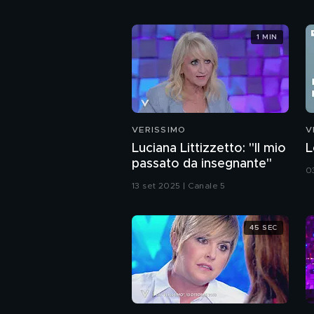
1 MIN
VERISSIMO
V
Luciana Littizzetto: "Il mio
L
passato da insegnante"
0
13 set 2025 | Canale 5
45 SEC