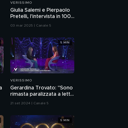
VERISSIMO
Il messaggio di Grazia
Giulia Salemi e Pierpaolo
Di Michele per
Pretelli, l'intervista in 100
Pierdavide Carone
secondi
03 mar 2025 | Canale 5
Pierdavide Carone e il
ricordo di Lucio Dalla
5 MIN
Pierdavide Carone:
"Non mi sono mai
arreso"
Pierdavide Carone: "La
mia lotta contro il
tumore"
VERISSIMO
a
Gerardina Trovato: "Sono
Pierdavide Carone:
rimasta paralizzata a letto
"Non potrò diventare
papà in maniera
per otto mesi"
21 set 2024 | Canale 5
naturale"
Pierdavide Carone e il
ricordo del padre
5 MIN