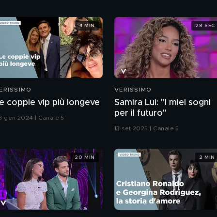
4 MIN
28 SEC
ERISSIMO
VERISSIMO
e coppie vip più longeve
Samira Lui: "I miei sogni
per il futuro"
3 gen 2024 | Canale 5
13 set 2025 | Canale 5
20 MIN
2 MIN