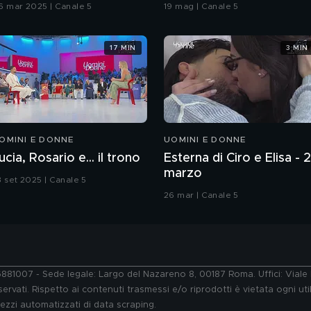
coreografia
6 mar 2025 | Canale 5
19 mag | Canale 5
17 MIN
3 MIN
OMINI E DONNE
UOMINI E DONNE
ucia, Rosario e... il trono
Esterna di Ciro e Elisa - 
marzo
3 set 2025 | Canale 5
26 mar | Canale 5
76881007 - Sede legale: Largo del Nazareno 8, 00187 Roma. Uffici: Vial
ervati. Rispetto ai contenuti trasmessi e/o riprodotti è vietata ogni uti
 mezzi automatizzati di data scraping.