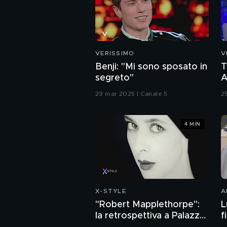
VERISSIMO
V
Benji: "Mi sono sposato in
T
segreto"
A
l
29 mar 2025 | Canale 5
2
4 MIN
X-STYLE
A
"Robert Mapplethorpe":
L
la retrospettiva a Palazzo
f