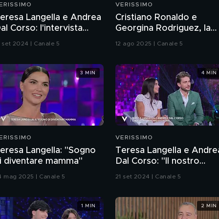
ERISSIMO
VERISSIMO
eresa Langella e Andrea
Cristiano Ronaldo e
al Corso: l'intervista
Georgina Rodriguez, la
ntegrale
storia d'amore
1 set 2024 | Canale 5
12 ago 2025 | Canale 5
3 MIN
4 MIN
ERISSIMO
VERISSIMO
eresa Langella: "Sogno
Teresa Langella e Andre
i diventare mamma"
Dal Corso: "Il nostro
matrimonio da favola"
4 mag 2025 | Canale 5
21 set 2024 | Canale 5
1 MIN
2 MIN