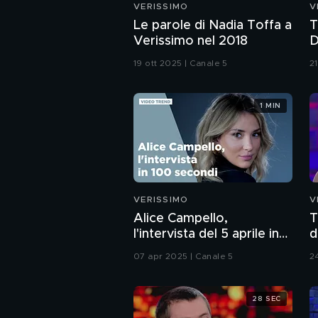
VERISSIMO
V
Le parole di Nadia Toffa a
T
Verissimo nel 2018
D
i
19 ott 2025 | Canale 5
2
1 MIN
VERISSIMO
V
Alice Campello,
T
l'intervista del 5 aprile in
d
100 secondi
07 apr 2025 | Canale 5
2
28 SEC