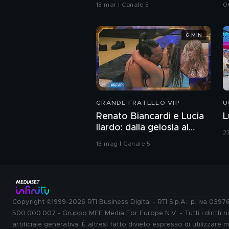
Reale
13 mar | Canale 5
0
6 MIN
GRANDE FRATELLO VIP
U
Renato Biancardi e Lucia
L
Ilardo: dalla gelosia al
2
bacio
13 mag | Canale 5
Copyright ©1999-2026 RTI Business Digital - RTI S.p.A.: p. iva 039
500.000.007 - Gruppo MFE Media For Europe N.V. - Tutti i diritti ris
artificiale generativa. È altresì fatto divieto espresso di utilizzare