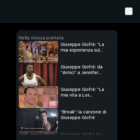
Nella stessa puntata
Giuseppe Giofrè: "La
mia esperienza sul
palco con Jennifer
Lopez"
Giuseppe Giofrè: da
"Amici" a Jennifer
Lopez
Giuseppe Giofrè: "La
mia vita a Los
Angeles"
"Break": la canzone di
Giuseppe Giofrè
Giuseppe Giofrè tra