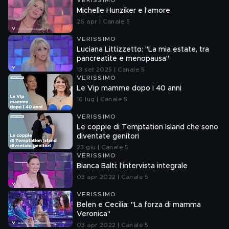
VERISSIMO
Michelle Hunziker e l'amore
26 apr | Canale 5
VERISSIMO
Luciana Littizzetto: "La mia estate, tra
pancreatite e menopausa"
13 set 2025 | Canale 5
VERISSIMO
Le Vip mamme dopo i 40 anni
16 lug | Canale 5
VERISSIMO
Le coppie di Temptation Island che sono
diventate genitori
23 giu | Canale 5
VERISSIMO
Bianca Balti: l'intervista integrale
03 apr 2022 | Canale 5
VERISSIMO
Belen e Cecilia: "La forza di mamma
Veronica"
03 apr 2022 | Canale 5