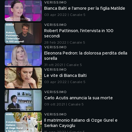
VERISSIMO
Bianca Balti e l'amore per la figlia Matilde
03 apr 2022 | Canale 5
VERISSIMO
Robert Pattinson, l'intervista in 100
secondi
28 feb 2022 | Canale 5
VERISSIMO
Eleonora Pedron: la dolorosa perdita della
sorella
31 ott 2021 | Canale 5
VERISSIMO
Le vite di Bianca Balti
03 apr 2022 | Canale 5
VERISSIMO
Carlo Acutis annuncia la sua morte
09 ott 2021 | Canale 5
VERISSIMO
Il matrimonio italiano di Ozge Gurel e
Serkan Cayoglu