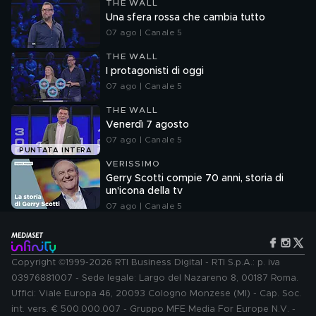
THE WALL
Una sfera rossa che cambia tutto
07 ago | Canale 5
THE WALL
I protagonisti di oggi
07 ago | Canale 5
THE WALL
Venerdì 7 agosto
07 ago | Canale 5
PUNTATA INTERA
VERISSIMO
Gerry Scotti compie 70 anni, storia di
un'icona della tv
07 ago | Canale 5
Copyright ©1999-2026 RTI Business Digital - RTI S.p.A.: p. iva
03976881007 - Sede legale: Largo del Nazareno 8, 00187 Roma.
Uffici: Viale Europa 46, 20093 Cologno Monzese (MI) - Cap. Soc.
int. vers. € 500.000.007 - Gruppo MFE Media For Europe N.V. -