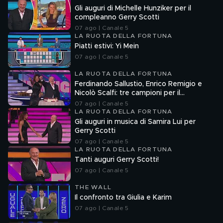
Gli auguri di Michelle Hunziker per il
compleanno Gerry Scotti
07 ago | Canale 5
LA RUOTA DELLA FORTUNA
Piatti estivi: Yi Mein
07 ago | Canale 5
LA RUOTA DELLA FORTUNA
Ferdinando Sallustio, Enrico Remigio e
Nicolò Scalfi: tre campioni per il
compleanno di Gerry Scotti
07 ago | Canale 5
LA RUOTA DELLA FORTUNA
Gli auguri in musica di Samira Lui per
Gerry Scotti
07 ago | Canale 5
LA RUOTA DELLA FORTUNA
Tanti auguri Gerry Scotti!
07 ago | Canale 5
THE WALL
Il confronto tra Giulia e Karim
07 ago | Canale 5