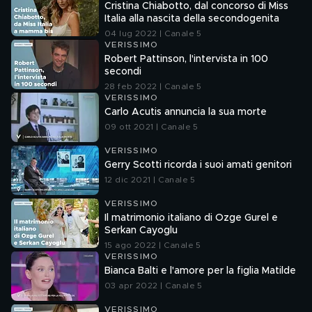
Cristina Chiabotto, dal concorso di Miss
Italia alla nascita della secondogenita
04 lug 2022 | Canale 5
VERISSIMO
Robert Pattinson, l'intervista in 100
secondi
28 feb 2022 | Canale 5
VERISSIMO
Carlo Acutis annuncia la sua morte
09 ott 2021 | Canale 5
VERISSIMO
Gerry Scotti ricorda i suoi amati genitori
12 dic 2021 | Canale 5
VERISSIMO
Il matrimonio italiano di Ozge Gurel e
Serkan Cayoglu
15 ago 2022 | Canale 5
VERISSIMO
Bianca Balti e l'amore per la figlia Matilde
03 apr 2022 | Canale 5
VERISSIMO