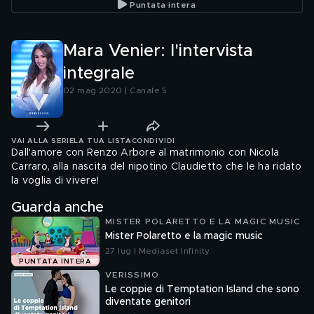
Puntata intera
#ImagineForVerissimo
Mara Venier: l'intervista
integrale
02 mag 2020 | Canale 5
VAI ALLA SERIE
LA TUA LISTA
CONDIVIDI
Dall'amore con Renzo Arbore al matrimonio con Nicola
Carraro, alla nascita del nipotino Claudietto che le ha ridato
la voglia di vivere!
Guarda anche
MISTER POLARETTO E LA MAGIC MUSIC
Mister Polaretto e la magic music
27 lug | Mediaset Infinity
PUNTATA INTERA
VERISSIMO
Le coppie di Temptation Island che sono
diventate genitori