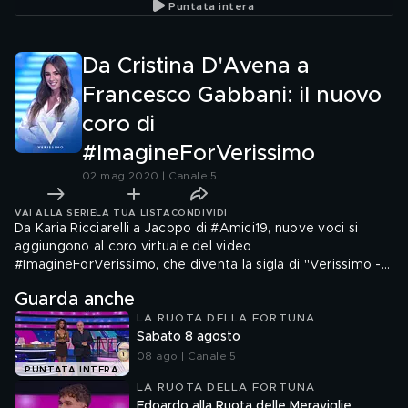
Puntata intera
#ImagineForVerissimo
Da Cristina D'Avena a
Francesco Gabbani: il nuovo
coro di
#ImagineForVerissimo
02 mag 2020 | Canale 5
VAI ALLA SERIE
LA TUA LISTA
CONDIVIDI
Da Karia Ricciarelli a Jacopo di #Amici19, nuove voci si
aggiungono al coro virtuale del video
#ImagineForVerissimo, che diventa la sigla di "Verissimo -
le storie"
Guarda anche
LA RUOTA DELLA FORTUNA
Sabato 8 agosto
08 ago | Canale 5
PUNTATA INTERA
LA RUOTA DELLA FORTUNA
Edoardo alla Ruota delle Meraviglie