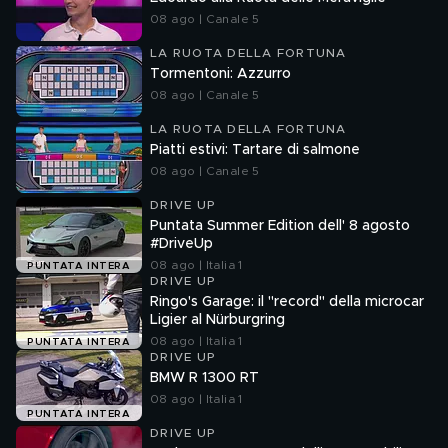
08 ago | Canale 5
LA RUOTA DELLA FORTUNA
Tormentoni: Azzurro
08 ago | Canale 5
LA RUOTA DELLA FORTUNA
Piatti estivi: Tartare di salmone
08 ago | Canale 5
DRIVE UP
Puntata Summer Edition dell' 8 agosto
#DriveUp
08 ago | Italia 1
PUNTATA INTERA
DRIVE UP
Ringo's Garage: il "record" della microcar
Ligier al Nürburgring
08 ago | Italia 1
PUNTATA INTERA
DRIVE UP
BMW R 1300 RT
08 ago | Italia 1
PUNTATA INTERA
DRIVE UP