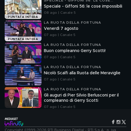
SPECIALE - GIFFONI 56: LE COSE
IMPOSSIBILI
Speciale - Giffoni 56: le cose impossibili
08 ago | Canale 5
PUNTATA INTERA
LA RUOTA DELLA FORTUNA
Venerdì 7 agosto
07 ago | Canale 5
PUNTATA INTERA
LA RUOTA DELLA FORTUNA
Buon compleanno Gerry Scotti!
07 ago | Canale 5
LA RUOTA DELLA FORTUNA
Nicolò Scalfi alla Ruota delle Meraviglie
07 ago | Canale 5
LA RUOTA DELLA FORTUNA
Gli auguri di Pier Silvio Berlusconi per il
compleanno di Gerry Scotti
07 ago | Canale 5
Copyright ©1999-2026 RTI Business Digital - RTI S.p.A.: p. iva