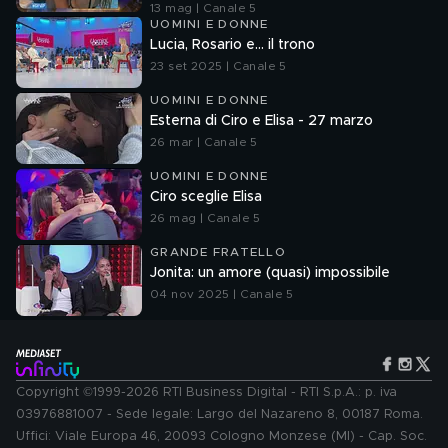
13 mag | Canale 5
UOMINI E DONNE
Lucia, Rosario e... il trono
23 set 2025 | Canale 5
UOMINI E DONNE
Esterna di Ciro e Elisa - 27 marzo
26 mar | Canale 5
UOMINI E DONNE
Ciro sceglie Elisa
26 mag | Canale 5
GRANDE FRATELLO
Jonita: un amore (quasi) impossibile
04 nov 2025 | Canale 5
Copyright ©1999-2026 RTI Business Digital - RTI S.p.A.: p. iva
03976881007 - Sede legale: Largo del Nazareno 8, 00187 Roma.
Uffici: Viale Europa 46, 20093 Cologno Monzese (MI) - Cap. Soc.