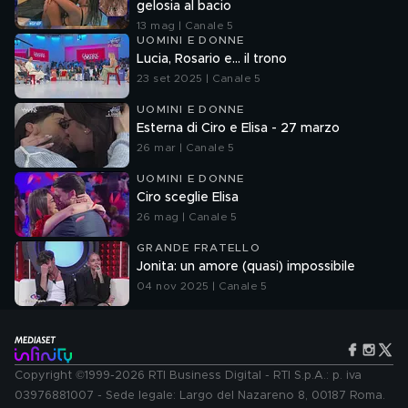
gelosia al bacio
13 mag | Canale 5
UOMINI E DONNE
Lucia, Rosario e... il trono
23 set 2025 | Canale 5
UOMINI E DONNE
Esterna di Ciro e Elisa - 27 marzo
26 mar | Canale 5
UOMINI E DONNE
Ciro sceglie Elisa
26 mag | Canale 5
GRANDE FRATELLO
Jonita: un amore (quasi) impossibile
04 nov 2025 | Canale 5
Copyright ©1999-2026 RTI Business Digital - RTI S.p.A.: p. iva
03976881007 - Sede legale: Largo del Nazareno 8, 00187 Roma.