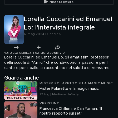
Puntata intera
nostra amicizia"
Lorella Cuccarini ed Emanuel
Lo: l'intervista integrale
12 mag 2024 | Canale 5
VAI ALLA SERIE
LA TUA LISTA
CONDIVIDI
Lorella Cuccarini ed Emanuel Lo, gli amatissimi professori
della scuola di "Amici" che condividono la passione per il
canto e per il ballo, si raccontano nel salotto di Verissimo.
Guarda anche
MISTER POLARETTO E LA MAGIC MUSIC
Mister Polaretto e la magic music
27 lug | Mediaset Infinity
PUNTATA INTERA
VERISSIMO
Francesca Chillemi e Can Yaman: "Il
nostro rapporto sul set"