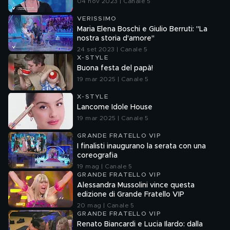
04 nov 2023 | Canale 5
VERISSIMO
Maria Elena Boschi e Giulio Berruti: "La
nostra storia d'amore"
24 set 2023 | Canale 5
X-STYLE
Buona festa del papà!
19 mar 2025 | Canale 5
X-STYLE
Lancome Idole House
19 mar 2025 | Canale 5
GRANDE FRATELLO VIP
I finalisti inaugurano la serata con una
coreografia
19 mag | Canale 5
GRANDE FRATELLO VIP
Alessandra Mussolini vince questa
edizione di Grande Fratello VIP
20 mag | Canale 5
GRANDE FRATELLO VIP
Renato Biancardi e Lucia Ilardo: dalla