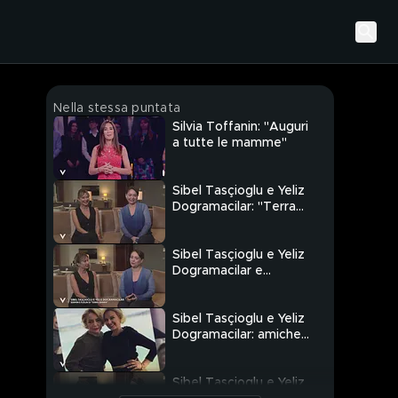
Nella stessa puntata
Silvia Toffanin: "Auguri
a tutte le mamme"
Sibel Tasçioglu e Yeliz
Dogramacilar: "Terra
Amara ci ha regalato la
nostra amicizia"
Sibel Tasçioglu e Yeliz
Dogramacilar e
l'armonia sul set di
"Terra Amara"
Sibel Tasçioglu e Yeliz
Dogramacilar: amiche
oltre il set di "Terra
Amara"
Sibel Tasçioglu e Yeliz