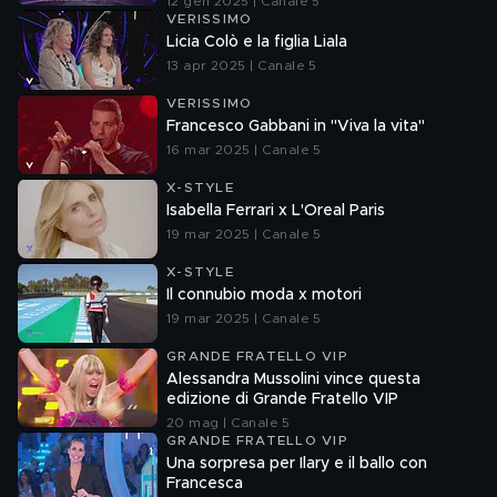
12 gen 2025 | Canale 5
VERISSIMO
Licia Colò e la figlia Liala
13 apr 2025 | Canale 5
VERISSIMO
Francesco Gabbani in "Viva la vita"
16 mar 2025 | Canale 5
X-STYLE
Isabella Ferrari x L'Oreal Paris
19 mar 2025 | Canale 5
X-STYLE
Il connubio moda x motori
19 mar 2025 | Canale 5
GRANDE FRATELLO VIP
Alessandra Mussolini vince questa
edizione di Grande Fratello VIP
20 mag | Canale 5
GRANDE FRATELLO VIP
Una sorpresa per Ilary e il ballo con
Francesca