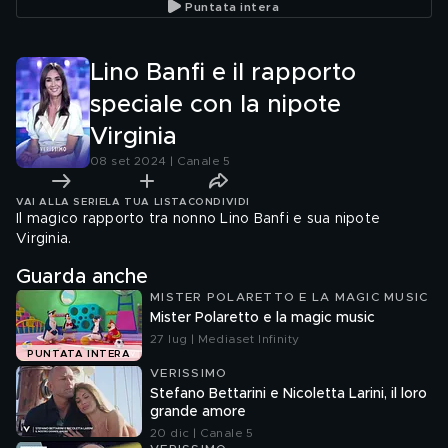
Puntata intera
Lino Banfi e il rapporto
speciale con la nipote
Virginia
08 set 2024 | Canale 5
VAI ALLA SERIE
LA TUA LISTA
CONDIVIDI
Il magico rapporto tra nonno Lino Banfi e sua nipote
Virginia.
Guarda anche
MISTER POLARETTO E LA MAGIC MUSIC
Mister Polaretto e la magic music
27 lug | Mediaset Infinity
PUNTATA INTERA
VERISSIMO
Stefano Bettarini e Nicoletta Larini, il loro
grande amore
20 dic | Canale 5