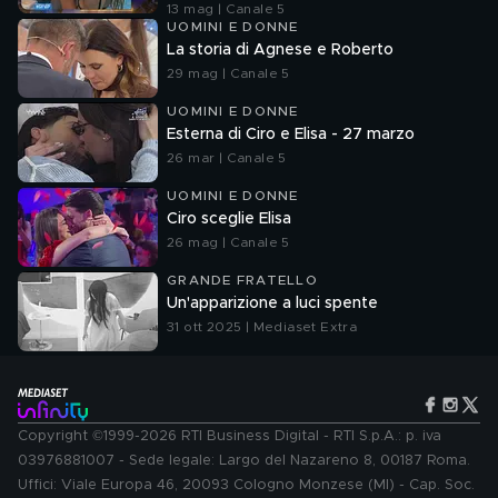
13 mag | Canale 5
UOMINI E DONNE
La storia di Agnese e Roberto
29 mag | Canale 5
UOMINI E DONNE
Esterna di Ciro e Elisa - 27 marzo
26 mar | Canale 5
UOMINI E DONNE
Ciro sceglie Elisa
26 mag | Canale 5
GRANDE FRATELLO
Un'apparizione a luci spente
31 ott 2025 | Mediaset Extra
Copyright ©1999-2026 RTI Business Digital - RTI S.p.A.: p. iva
03976881007 - Sede legale: Largo del Nazareno 8, 00187 Roma.
Uffici: Viale Europa 46, 20093 Cologno Monzese (MI) - Cap. Soc.