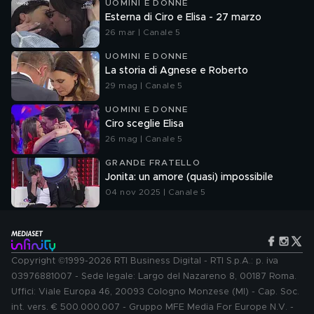
UOMINI E DONNE
Esterna di Ciro e Elisa - 27 marzo
26 mar | Canale 5
UOMINI E DONNE
La storia di Agnese e Roberto
29 mag | Canale 5
UOMINI E DONNE
Ciro sceglie Elisa
26 mag | Canale 5
GRANDE FRATELLO
Jonita: un amore (quasi) impossibile
04 nov 2025 | Canale 5
Copyright ©1999-2026 RTI Business Digital - RTI S.p.A.: p. iva
03976881007 - Sede legale: Largo del Nazareno 8, 00187 Roma.
Uffici: Viale Europa 46, 20093 Cologno Monzese (MI) - Cap. Soc.
int. vers. € 500.000.007 - Gruppo MFE Media For Europe N.V. -