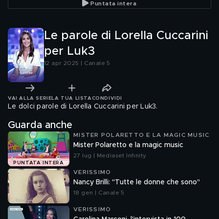
Puntata intera
Le parole di Lorella Cuccarini
per Luk3
12 apr 2025 | Canale 5
VAI ALLA SERIE
LA TUA LISTA
CONDIVIDI
Le dolci parole di Lorella Cuccarini per Luk3.
Guarda anche
MISTER POLARETTO E LA MAGIC MUSIC
Mister Polaretto e la magic music
27 lug | Mediaset Infinity
PUNTATA INTERA
VERISSIMO
Nancy Brilli: "Tutte le donne che sono"
18 gen | Canale 5
VERISSIMO