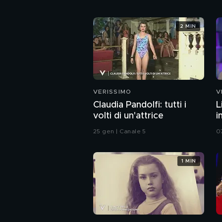
2 MIN
VERISSIMO
V
Claudia Pandolfi: tutti i
L
volti di un'attrice
i
25 gen | Canale 5
0
1 MIN