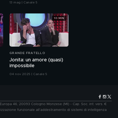
bacio
13 mag | Canale 5
Malgioglio
10 MIN
Cristiano Malgioglio
come Monica Bellucci
PROSSIMO VIDEO
Cristiano Malgioglio: un
ruolo con le penne!
GRANDE FRATELLO
Cristiano Malgioglio:
Jonita: un amore (quasi)
"Notte perfetta"
impossibile
04 nov 2025 | Canale 5
e Europa 46, 20093 Cologno Monzese (MI) - Cap. Soc. int. vers. €
lizzazione funzionale all'addestramento di sistemi di intelligenza