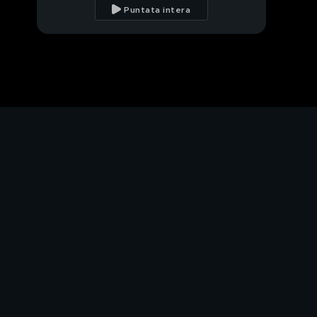
Puccini
Puntata intera
Vittoria Puccini:
l'intervista integrale
Vittoria Puccini story
Vittorio Grigolo, voce e
sentimento
La famiglia di Vittoria
Puccini
Anticipazione esclusiva
da "Il processo"
La graffiante ugola di
Giusy Ferreri