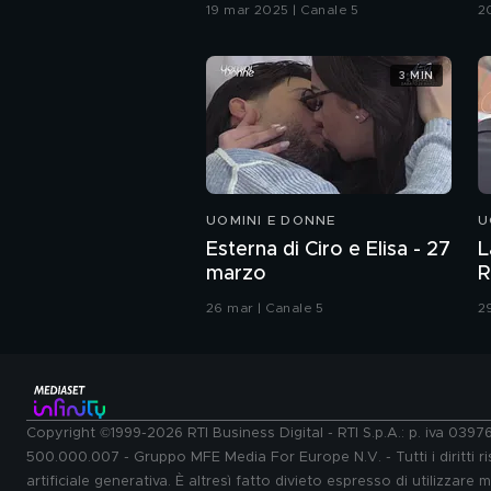
G
19 mar 2025 | Canale 5
2
3 MIN
UOMINI E DONNE
U
Esterna di Ciro e Elisa - 27
L
marzo
R
26 mar | Canale 5
2
Copyright ©1999-2026 RTI Business Digital - RTI S.p.A.: p. iva 039
500.000.007 - Gruppo MFE Media For Europe N.V. - Tutti i diritti ris
artificiale generativa. È altresì fatto divieto espresso di utilizzare