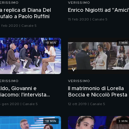
ERISSIMO
VERISSIMO
a replica di Diana Del
Enrico Nigiotti ad "Amici
ufalo a Paolo Ruffini
15 feb 2020 | Canale 5
1 feb 2020 | Canale 5
19 MIN
1 MIN
ERISSIMO
VERISSIMO
ldo, Giovanni e
Il matrimonio di Lorella
iacomo: l'intervista
Boccia e Niccolò Presta
ntegrale
5 gen 2020 | Canale 5
12 ott 2019 | Canale 5
18 MIN
3 MIN