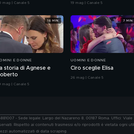
rande Fratello VIP
coreografia
0 mag | Canale 5
19 mag | Canale 5
16 MIN
7 MIN
OMINI E DONNE
UOMINI E DONNE
a storia di Agnese e
Ciro sceglie Elisa
oberto
26 mag | Canale 5
9 mag | Canale 5
76881007 - Sede legale: Largo del Nazareno 8, 00187 Roma. Uffici: Vial
ervati. Rispetto ai contenuti trasmessi e/o riprodotti è vietata ogni uti
 mezzi automatizzati di data scraping.