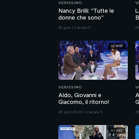
VERISSIMO
V
Nancy Brilli: "Tutte le
L
donne che sono"
B
18 gen | Canale 5
0
10 MIN
VERISSIMO
V
Aldo, Giovanni e
A
Giacomo, il ritorno!
G
i
25 gen 2020 | Canale 5
2
51 SEC