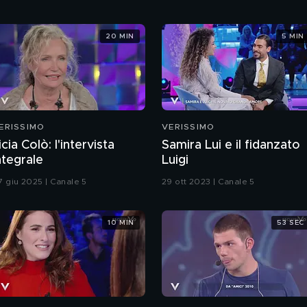
20 MIN
5 MIN
ERISSIMO
VERISSIMO
icia Colò: l'intervista
Samira Lui e il fidanzato
ntegrale
Luigi
7 giu 2025 | Canale 5
29 ott 2023 | Canale 5
10 MIN
53 SEC