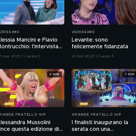
ERISSIMO
VERISSIMO
lessia Mancini e Flavio
Levante: sono
ontrucchio: l'intervista
felicemente fidanzata
ntegrale
7 mar 2020 | Canale 5
22 feb 2020 | Canale 5
9 MIN
7 MIN
RANDE FRATELLO VIP
GRANDE FRATELLO VIP
lessandra Mussolini
I finalisti inaugurano la
ince questa edizione di
serata con una