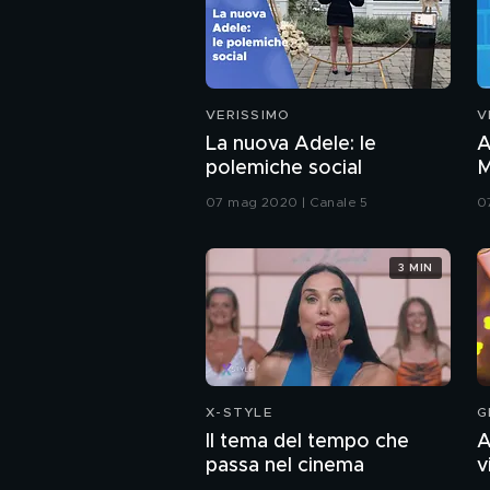
VERISSIMO
V
La nuova Adele: le
A
polemiche social
M
i
07 mag 2020 | Canale 5
0
3 MIN
X-STYLE
G
Il tema del tempo che
A
passa nel cinema
v