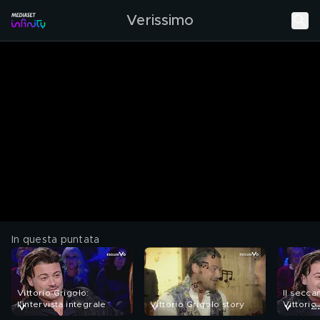
Verissimo
In questa puntata
Vittorio Grigolo:
Il secca
l'intervista integrale
Vittorio Grigolo story
Vittorio