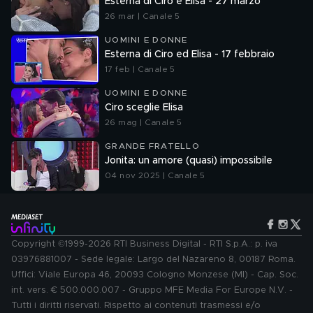
Esterna di Ciro e Elisa - 27 marzo
26 mar | Canale 5
UOMINI E DONNE
Esterna di Ciro ed Elisa - 17 febbraio
17 feb | Canale 5
UOMINI E DONNE
Ciro sceglie Elisa
26 mag | Canale 5
GRANDE FRATELLO
Jonita: un amore (quasi) impossibile
04 nov 2025 | Canale 5
Copyright ©1999-2026 RTI Business Digital - RTI S.p.A.: p. iva
03976881007 - Sede legale: Largo del Nazareno 8, 00187 Roma.
Uffici: Viale Europa 46, 20093 Cologno Monzese (MI) - Cap. Soc.
int. vers. € 500.000.007 - Gruppo MFE Media For Europe N.V. -
Tutti i diritti riservati. Rispetto ai contenuti trasmessi e/o