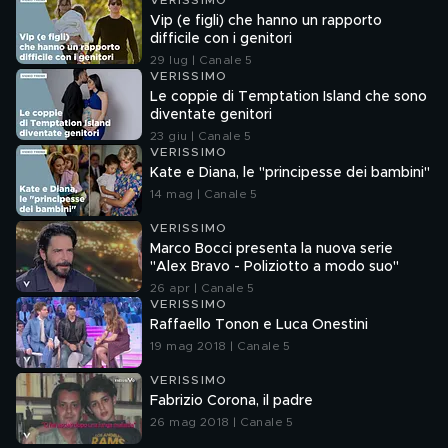
VERISSIMO
Vip (e figli) che hanno un rapporto
difficile con i genitori
29 lug | Canale 5
VERISSIMO
Le coppie di Temptation Island che sono
diventate genitori
23 giu | Canale 5
VERISSIMO
Kate e Diana, le "principesse dei bambini"
14 mag | Canale 5
VERISSIMO
Marco Bocci presenta la nuova serie
"Alex Bravo - Poliziotto a modo suo"
26 apr | Canale 5
VERISSIMO
Raffaello Tonon e Luca Onestini
19 mag 2018 | Canale 5
VERISSIMO
Fabrizio Corona, il padre
26 mag 2018 | Canale 5