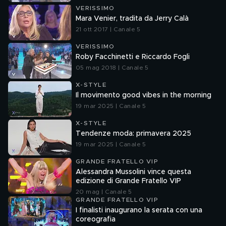
VERISSIMO
Mara Venier, tradita da Jerry Calà
21 ott 2017 | Canale 5
VERISSIMO
Roby Facchinetti e Riccardo Fogli
05 mag 2018 | Canale 5
X-STYLE
Il movimento good vibes in the morning
19 mar 2025 | Canale 5
X-STYLE
Tendenze moda: primavera 2025
19 mar 2025 | Canale 5
GRANDE FRATELLO VIP
Alessandra Mussolini vince questa
edizione di Grande Fratello VIP
20 mag | Canale 5
GRANDE FRATELLO VIP
I finalisti inaugurano la serata con una
coreografia