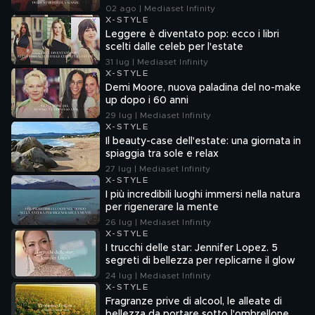
02 ago | Mediaset Infinity
X-STYLE
Leggere è diventato pop: ecco i libri
scelti dalle celeb per l'estate
31 lug | Mediaset Infinity
X-STYLE
Demi Moore, nuova paladina del no-make
up dopo i 60 anni
29 lug | Mediaset Infinity
X-STYLE
Il beauty-case dell'estate: una giornata in
spiaggia tra sole e relax
27 lug | Mediaset Infinity
X-STYLE
I più incredibili luoghi immersi nella natura
per rigenerare la mente
26 lug | Mediaset Infinity
X-STYLE
I trucchi delle star: Jennifer Lopez. 5
segreti di bellezza per replicarne il glow
24 lug | Mediaset Infinity
X-STYLE
Fragranze prive di alcool, le alleate di
bellezza da portare sotto l'ombrellone