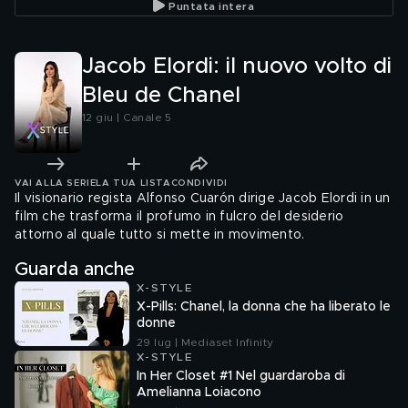
Puntata intera
Jacob Elordi: il nuovo volto di
Bleu de Chanel
12 giu | Canale 5
VAI ALLA SERIE
LA TUA LISTA
CONDIVIDI
Il visionario regista Alfonso Cuarón dirige Jacob Elordi in un
film che trasforma il profumo in fulcro del desiderio
attorno al quale tutto si mette in movimento.
Guarda anche
X-STYLE
X-Pills: Chanel, la donna che ha liberato le
donne
29 lug | Mediaset Infinity
X-STYLE
In Her Closet #1 Nel guardaroba di
Amelianna Loiacono