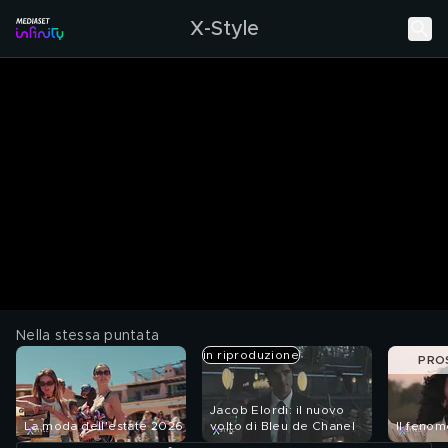
X-Style
Nella stessa puntata
in riproduzione
PRO
Jacob Elordi: il nuovo
La moda dell'estate 2026
volto di Bleu de Chanel
Il fenom