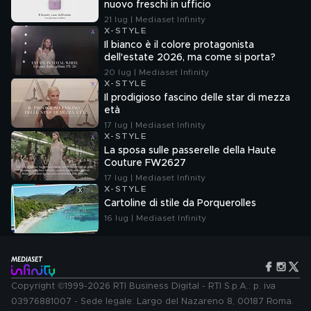
nuovo freschi in ufficio
21 lug | Mediaset Infinity
X-STYLE
Il bianco è il colore protagonista
dell'estate 2026, ma come si porta?
20 lug | Mediaset Infinity
X-STYLE
Il prodigioso fascino delle star di mezza
età
17 lug | Mediaset Infinity
X-STYLE
La sposa sulle passerelle della Haute
Couture FW2627
17 lug | Mediaset Infinity
X-STYLE
Cartoline di stile da Porquerolles
16 lug | Mediaset Infinity
Copyright ©1999-2026 RTI Business Digital - RTI S.p.A.: p. iva
03976881007 - Sede legale: Largo del Nazareno 8, 00187 Roma.