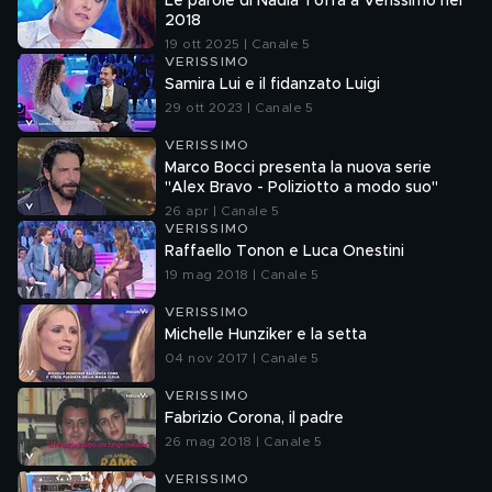
Le parole di Nadia Toffa a Verissimo nel
2018
19 ott 2025 | Canale 5
VERISSIMO
Samira Lui e il fidanzato Luigi
29 ott 2023 | Canale 5
VERISSIMO
Marco Bocci presenta la nuova serie
"Alex Bravo - Poliziotto a modo suo"
26 apr | Canale 5
VERISSIMO
Raffaello Tonon e Luca Onestini
19 mag 2018 | Canale 5
VERISSIMO
Michelle Hunziker e la setta
04 nov 2017 | Canale 5
VERISSIMO
Fabrizio Corona, il padre
26 mag 2018 | Canale 5
VERISSIMO