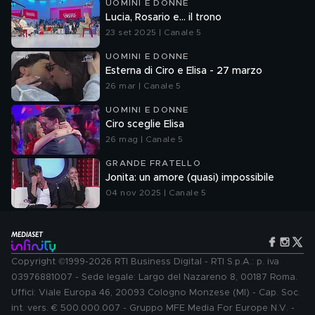
UOMINI E DONNE
Lucia, Rosario e... il trono
23 set 2025 | Canale 5
UOMINI E DONNE
Esterna di Ciro e Elisa - 27 marzo
26 mar | Canale 5
UOMINI E DONNE
Ciro sceglie Elisa
26 mag | Canale 5
GRANDE FRATELLO
Jonita: un amore (quasi) impossibile
04 nov 2025 | Canale 5
Copyright ©1999-2026 RTI Business Digital - RTI S.p.A.: p. iva
03976881007 - Sede legale: Largo del Nazareno 8, 00187 Roma.
Uffici: Viale Europa 46, 20093 Cologno Monzese (MI) - Cap. Soc.
int. vers. € 500.000.007 - Gruppo MFE Media For Europe N.V. -