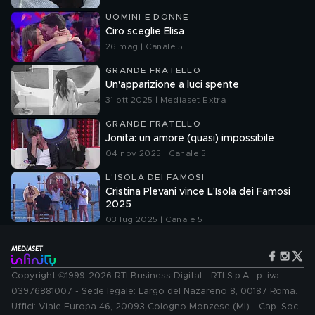
UOMINI E DONNE
Ciro sceglie Elisa
26 mag | Canale 5
GRANDE FRATELLO
Un'apparizione a luci spente
31 ott 2025 | Mediaset Extra
GRANDE FRATELLO
Jonita: un amore (quasi) impossibile
04 nov 2025 | Canale 5
L'ISOLA DEI FAMOSI
Cristina Plevani vince L'Isola dei Famosi
2025
03 lug 2025 | Canale 5
Copyright ©1999-2026 RTI Business Digital - RTI S.p.A.: p. iva
03976881007 - Sede legale: Largo del Nazareno 8, 00187 Roma.
Uffici: Viale Europa 46, 20093 Cologno Monzese (MI) - Cap. Soc.