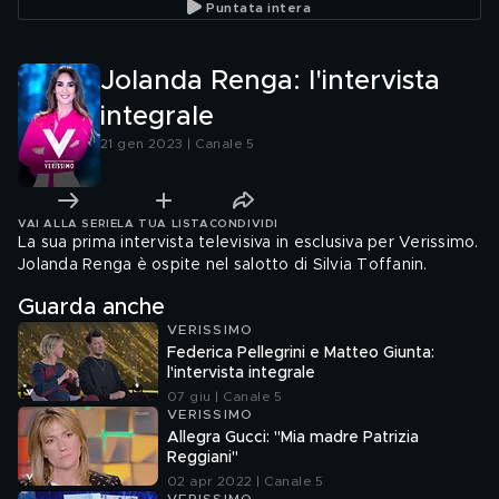
Puntata intera
Jolanda Renga: l'intervista
integrale
21 gen 2023 | Canale 5
VAI ALLA SERIE
LA TUA LISTA
CONDIVIDI
La sua prima intervista televisiva in esclusiva per Verissimo.
Jolanda Renga è ospite nel salotto di Silvia Toffanin.
Guarda anche
VERISSIMO
Federica Pellegrini e Matteo Giunta:
l'intervista integrale
07 giu | Canale 5
VERISSIMO
Allegra Gucci: "Mia madre Patrizia
Reggiani"
02 apr 2022 | Canale 5