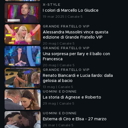
X-STYLE
I colori di Marcello Lo Giudice
19 mar 2025 | Canale 5
GRANDE FRATELLO VIP
Alessandra Mussolini vince questa
edizione di Grande Fratello VIP
20 mag | Canale 5
GRANDE FRATELLO VIP
Una sorpresa per Ilary e il ballo con
Francesca
20 mag | Canale 5
GRANDE FRATELLO VIP
Renato Biancardi e Lucia Ilardo: dalla
gelosia al bacio
13 mag | Canale 5
UOMINI E DONNE
La storia di Agnese e Roberto
29 mag | Canale 5
UOMINI E DONNE
Esterna di Ciro e Elisa - 27 marzo
26 mar | Canale 5