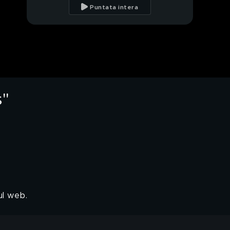
problemi di salute
Puntata intera
durante la gravidanza"
Beatrice Valli e Marco
Fantini: "Un'altra
bambina presto tra le
nostre braccia"
Marco Fantini: "La mia
vita da papà"
s"
Beatrice Valli e Marco
Fantini: "La nostra vita
da genitori"
I figli di Beatrice Valli e
Marco Fantini
Beatrice Valli: mamma
per la quarta volta
ul web.
Federico Lauri: "Il
tempo ha guarito le