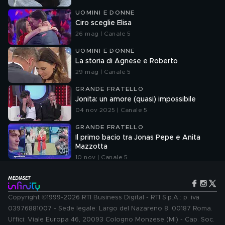
UOMINI E DONNE
Ciro sceglie Elisa
26 mag | Canale 5
UOMINI E DONNE
La storia di Agnese e Roberto
29 mag | Canale 5
GRANDE FRATELLO
Jonita: un amore (quasi) impossibile
04 nov 2025 | Canale 5
GRANDE FRATELLO
Il primo bacio tra Jonas Pepe e Anita
Mazzotta
10 nov | Canale 5
Copyright ©1999-2026 RTI Business Digital - RTI S.p.A.: p. iva
03976881007 - Sede legale: Largo del Nazareno 8, 00187 Roma.
Uffici: Viale Europa 46, 20093 Cologno Monzese (MI) - Cap. Soc.