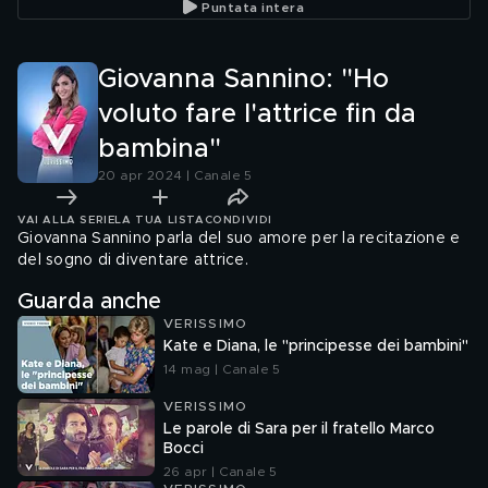
Puntata intera
Giovanna Sannino: "Ho
voluto fare l'attrice fin da
bambina"
20 apr 2024 | Canale 5
VAI ALLA SERIE
LA TUA LISTA
CONDIVIDI
Giovanna Sannino parla del suo amore per la recitazione e
del sogno di diventare attrice.
Guarda anche
VERISSIMO
Kate e Diana, le "principesse dei bambini"
14 mag | Canale 5
VERISSIMO
Le parole di Sara per il fratello Marco
Bocci
26 apr | Canale 5