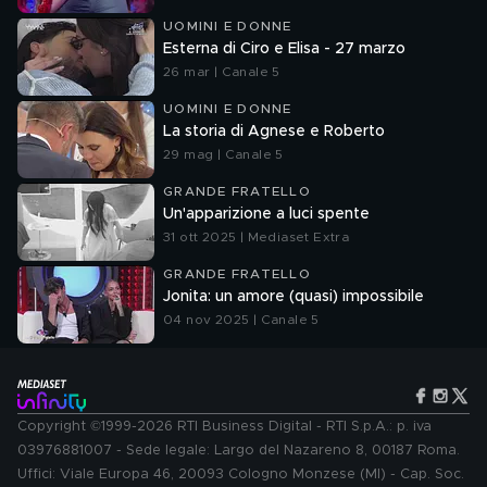
UOMINI E DONNE
Esterna di Ciro e Elisa - 27 marzo
26 mar | Canale 5
UOMINI E DONNE
La storia di Agnese e Roberto
29 mag | Canale 5
GRANDE FRATELLO
Un'apparizione a luci spente
31 ott 2025 | Mediaset Extra
GRANDE FRATELLO
Jonita: un amore (quasi) impossibile
04 nov 2025 | Canale 5
Copyright ©1999-2026 RTI Business Digital - RTI S.p.A.: p. iva
03976881007 - Sede legale: Largo del Nazareno 8, 00187 Roma.
Uffici: Viale Europa 46, 20093 Cologno Monzese (MI) - Cap. Soc.