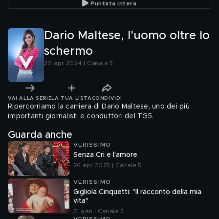
Puntata intera
Dario Maltese, l'uomo oltre lo
schermo
20 apr 2024 | Canale 5
VAI ALLA SERIE
LA TUA LISTA
CONDIVIDI
Ripercorriamo la carriera di Dario Maltese, uno dei più
importanti giornalisti e conduttori del TG5.
Guarda anche
VERISSIMO
Senza Cri e l'amore
26 apr 2025 | Canale 5
VERISSIMO
Gigliola Cinquetti: "Il racconto della mia
vita"
31 gen | Canale 5