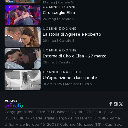
13 mag | Canale 5
UOMINI E DONNE
Ciro sceglie Elisa
26 mag | Canale 5
UOMINI E DONNE
La storia di Agnese e Roberto
29 mag | Canale 5
UOMINI E DONNE
Esterna di Ciro e Elisa - 27 marzo
26 mar | Canale 5
GRANDE FRATELLO
Un'apparizione a luci spente
31 ott 2025 | Mediaset Extra
Copyright ©1999-2026 RTI Business Digital - RTI S.p.A.: p. iva
03976881007 - Sede legale: Largo del Nazareno 8, 00187 Roma.
Uffici: Viale Europa 46, 20093 Cologno Monzese (MI) - Cap. Soc.