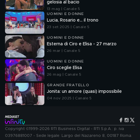
gelosia al bacio
13 mag | Canale 5
UOMINI E DONNE
Lucia, Rosario e... il trono
23 set 2025 | Canale 5
UOMINI E DONNE
Esterna di Ciro e Elisa - 27 marzo
26 mar | Canale 5
UOMINI E DONNE
Ciro sceglie Elisa
26 mag | Canale 5
GRANDE FRATELLO
Jonita: un amore (quasi) impossibile
04 nov 2025 | Canale 5
Copyright ©1999-2026 RTI Business Digital - RTI S.p.A.: p. iva
03976881007 - Sede legale: Largo del Nazareno 8, 00187 Roma.