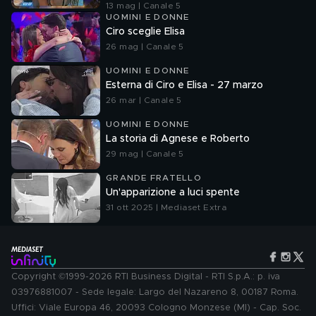
13 mag | Canale 5
UOMINI E DONNE
Ciro sceglie Elisa
26 mag | Canale 5
UOMINI E DONNE
Esterna di Ciro e Elisa - 27 marzo
26 mar | Canale 5
UOMINI E DONNE
La storia di Agnese e Roberto
29 mag | Canale 5
GRANDE FRATELLO
Un'apparizione a luci spente
31 ott 2025 | Mediaset Extra
Copyright ©1999-2026 RTI Business Digital - RTI S.p.A.: p. iva
03976881007 - Sede legale: Largo del Nazareno 8, 00187 Roma.
Uffici: Viale Europa 46, 20093 Cologno Monzese (MI) - Cap. Soc.