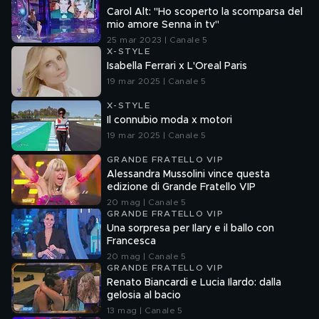
Carol Alt: "Ho scoperto la scomparsa del
mio amore Senna in tv"
25 mar 2023 | Canale 5
X-STYLE
Isabella Ferrari x L'Oreal Paris
19 mar 2025 | Canale 5
X-STYLE
Il connubio moda x motori
19 mar 2025 | Canale 5
GRANDE FRATELLO VIP
Alessandra Mussolini vince questa
edizione di Grande Fratello VIP
20 mag | Canale 5
GRANDE FRATELLO VIP
Una sorpresa per Ilary e il ballo con
Francesca
20 mag | Canale 5
GRANDE FRATELLO VIP
Renato Biancardi e Lucia Ilardo: dalla
gelosia al bacio
13 mag | Canale 5