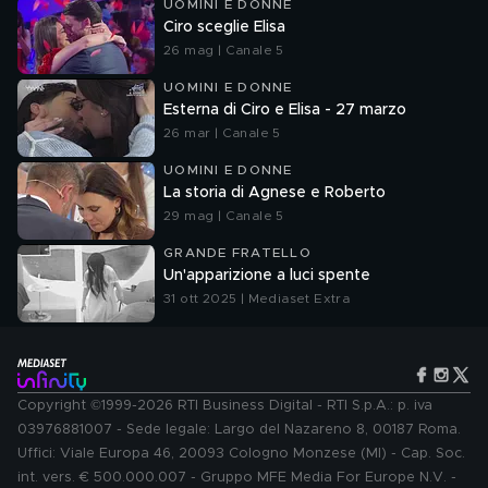
UOMINI E DONNE
Ciro sceglie Elisa
26 mag | Canale 5
UOMINI E DONNE
Esterna di Ciro e Elisa - 27 marzo
26 mar | Canale 5
UOMINI E DONNE
La storia di Agnese e Roberto
29 mag | Canale 5
GRANDE FRATELLO
Un'apparizione a luci spente
31 ott 2025 | Mediaset Extra
Copyright ©1999-2026 RTI Business Digital - RTI S.p.A.: p. iva
03976881007 - Sede legale: Largo del Nazareno 8, 00187 Roma.
Uffici: Viale Europa 46, 20093 Cologno Monzese (MI) - Cap. Soc.
int. vers. € 500.000.007 - Gruppo MFE Media For Europe N.V. -