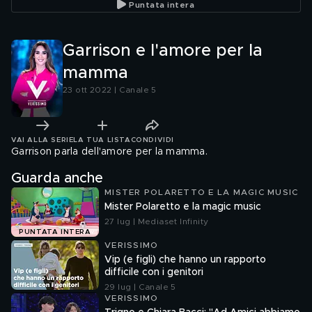
Puntata intera
Garrison e l'amore per la
mamma
23 ott 2022 | Canale 5
VAI ALLA SERIE
LA TUA LISTA
CONDIVIDI
Garrison parla dell'amore per la mamma.
Guarda anche
MISTER POLARETTO E LA MAGIC MUSIC
Mister Polaretto e la magic music
27 lug | Mediaset Infinity
PUNTATA INTERA
VERISSIMO
Vip (e figli) che hanno un rapporto
difficile con i genitori
29 lug | Canale 5
VERISSIMO