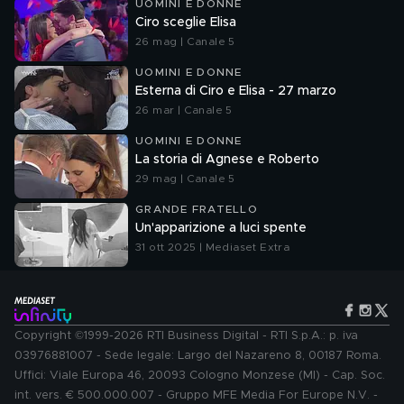
UOMINI E DONNE
Ciro sceglie Elisa
26 mag | Canale 5
UOMINI E DONNE
Esterna di Ciro e Elisa - 27 marzo
26 mar | Canale 5
UOMINI E DONNE
La storia di Agnese e Roberto
29 mag | Canale 5
GRANDE FRATELLO
Un'apparizione a luci spente
31 ott 2025 | Mediaset Extra
Copyright ©1999-2026 RTI Business Digital - RTI S.p.A.: p. iva
03976881007 - Sede legale: Largo del Nazareno 8, 00187 Roma.
Uffici: Viale Europa 46, 20093 Cologno Monzese (MI) - Cap. Soc.
int. vers. € 500.000.007 - Gruppo MFE Media For Europe N.V. -