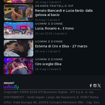
20 mag | Canale 5
GRANDE FRATELLO VIP
Renato Biancardi e Lucia Ilardo: dalla
gelosia al bacio
13 mag | Canale 5
UOMINI E DONNE
Lucia, Rosario e... il trono
23 set 2025 | Canale 5
UOMINI E DONNE
Esterna di Ciro e Elisa - 27 marzo
26 mar | Canale 5
UOMINI E DONNE
Ciro sceglie Elisa
26 mag | Canale 5
Copyright ©1999-2026 RTI Business Digital - RTI S.p.A.: p. iva
03976881007 - Sede legale: Largo del Nazareno 8, 00187 Roma.
Uffici: Viale Europa 46, 20093 Cologno Monzese (MI) - Cap. Soc.