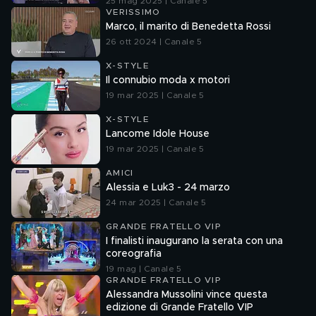
25 mag 2025 | Canale 5
VERISSIMO
Marco, il marito di Benedetta Rossi
26 ott 2024 | Canale 5
X-STYLE
Il connubio moda x motori
19 mar 2025 | Canale 5
X-STYLE
Lancome Idole House
19 mar 2025 | Canale 5
AMICI
Alessia e Luk3 - 24 marzo
24 mar 2025 | Canale 5
GRANDE FRATELLO VIP
I finalisti inaugurano la serata con una
coreografia
19 mag | Canale 5
GRANDE FRATELLO VIP
Alessandra Mussolini vince questa
edizione di Grande Fratello VIP