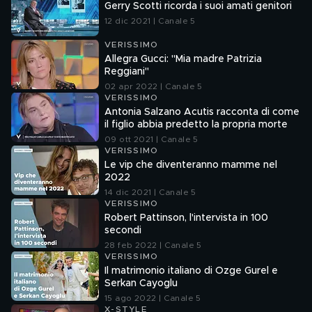
Gerry Scotti ricorda i suoi amati genitori
12 dic 2021 | Canale 5
VERISSIMO
Allegra Gucci: "Mia madre Patrizia
Reggiani"
02 apr 2022 | Canale 5
VERISSIMO
Antonia Salzano Acutis racconta di come
il figlio abbia predetto la propria morte
09 ott 2021 | Canale 5
VERISSIMO
Le vip che diventeranno mamme nel
2022
14 dic 2021 | Canale 5
VERISSIMO
Robert Pattinson, l'intervista in 100
secondi
28 feb 2022 | Canale 5
VERISSIMO
Il matrimonio italiano di Ozge Gurel e
Serkan Cayoglu
15 ago 2022 | Canale 5
X-STYLE