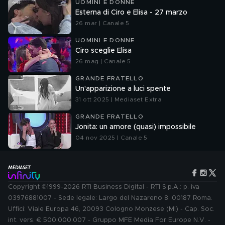
UOMINI E DONNE
Esterna di Ciro e Elisa - 27 marzo
26 mar | Canale 5
UOMINI E DONNE
Ciro sceglie Elisa
26 mag | Canale 5
GRANDE FRATELLO
Un'apparizione a luci spente
31 ott 2025 | Mediaset Extra
GRANDE FRATELLO
Jonita: un amore (quasi) impossibile
04 nov 2025 | Canale 5
Copyright ©1999-2026 RTI Business Digital - RTI S.p.A.: p. iva
03976881007 - Sede legale: Largo del Nazareno 8, 00187 Roma.
Uffici: Viale Europa 46, 20093 Cologno Monzese (MI) - Cap. Soc.
int. vers. € 500.000.007 - Gruppo MFE Media For Europe N.V. -