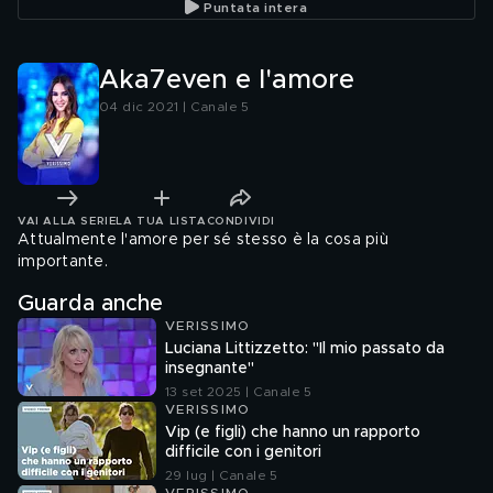
Puntata intera
Aka7even e l'amore
04 dic 2021 | Canale 5
VAI ALLA SERIE
LA TUA LISTA
CONDIVIDI
Attualmente l'amore per sé stesso è la cosa più
importante.
Guarda anche
VERISSIMO
Luciana Littizzetto: "Il mio passato da
insegnante"
13 set 2025 | Canale 5
VERISSIMO
Vip (e figli) che hanno un rapporto
difficile con i genitori
29 lug | Canale 5