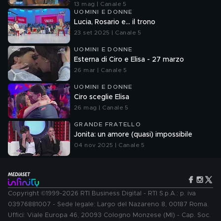
13 mag | Canale 5
UOMINI E DONNE
Lucia, Rosario e... il trono
23 set 2025 | Canale 5
UOMINI E DONNE
Esterna di Ciro e Elisa - 27 marzo
26 mar | Canale 5
UOMINI E DONNE
Ciro sceglie Elisa
26 mag | Canale 5
GRANDE FRATELLO
Jonita: un amore (quasi) impossibile
04 nov 2025 | Canale 5
Copyright ©1999-2026 RTI Business Digital - RTI S.p.A.: p. iva
03976881007 - Sede legale: Largo del Nazareno 8, 00187 Roma.
Uffici: Viale Europa 46, 20093 Cologno Monzese (MI) - Cap. Soc.