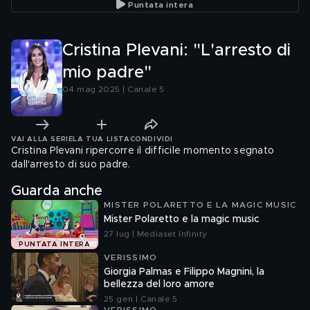
Puntata intera
Cristina Plevani: "L'arresto di
mio padre"
04 mag 2025 | Canale 5
VAI ALLA SERIE
LA TUA LISTA
CONDIVIDI
Cristina Plevani ripercorre il difficile momento segnato
dall'arresto di suo padre.
Guarda anche
MISTER POLARETTO E LA MAGIC MUSIC
Mister Polaretto e la magic music
27 lug | Mediaset Infinity
PUNTATA INTERA
VERISSIMO
Giorgia Palmas e Filippo Magnini, la
bellezza del loro amore
25 gen | Canale 5