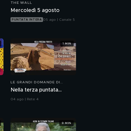
THE WALL
cercarti"
Chiara Tramontano: "Il
Mercoledì 5 agosto
dolore per la perdita di
mia sorella Giulia"
05 ago | Canale 5
PUNTATA INTERA
Chiara Tramontano e
l'amore per la sorella
Giulia
1 MIN
Chiara Tramontano e il
dolore dei genitori
Chiara Tramontano: "Il
nome di Giulia oggi
LE GRANDI DOMANDE DI
rivive nella mia
FREEDOM
nipotina"
Nella terza puntata...
Chiara Tramontano e la
lettera per la nipotina
04 ago | Rete 4
Giulia
Chiara Tramontano:
"Vado avanti perché
9 MIN
ho una grande famiglia
che mi aiuta"