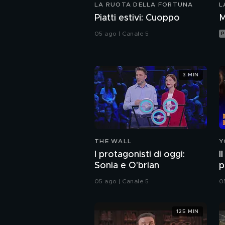
LA RUOTA DELLA FORTUNA
L
Piatti estivi: Cuoppo
M
05 ago | Canale 5
P
3 MIN
THE WALL
Y
I protagonisti di oggi:
I
Sonia e O'brian
p
05 ago | Canale 5
05
125 MIN