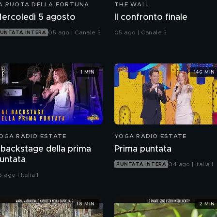
A RUOTA DELLA FORTUNA
THE WALL
ercoledì 5 agosto
Il confronto finale
05 ago | Canale 5
05 ago | Canale 5
UNTATA INTERA
1 MIN
146 MIN
OGA RADIO ESTATE
YOGA RADIO ESTATE
l backstage della prima
Prima puntata
untata
04 ago | Italia 1
PUNTATA INTERA
 ago | Italia 1
18 MIN
2 MIN