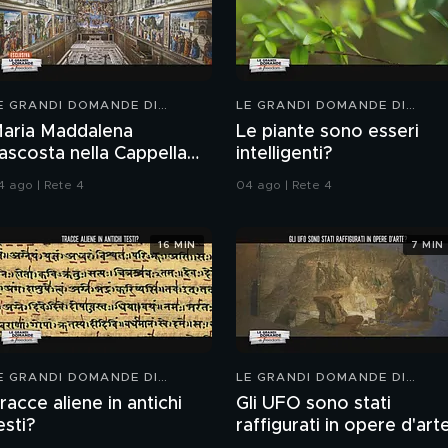
E GRANDI DOMANDE DI
LE GRANDI DOMANDE DI
REEDOM
FREEDOM
aria Maddalena
Le piante sono esseri
ascosta nella Cappella
intelligenti?
istina?
4 ago | Rete 4
04 ago | Rete 4
16 MIN
7 MIN
E GRANDI DOMANDE DI
LE GRANDI DOMANDE DI
REEDOM
FREEDOM
racce aliene in antichi
Gli UFO sono stati
esti?
raffigurati in opere d'art