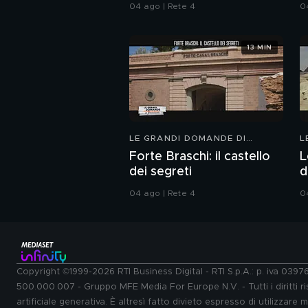
04 ago | Rete 4
0
13 MIN
LE GRANDI DOMANDE DI
L
FREEDOM
F
Forte Braschi: il castello
L
dei segreti
d
04 ago | Rete 4
0
Copyright ©1999-2026 RTI Business Digital - RTI S.p.A.: p. iva 039
500.000.007 - Gruppo MFE Media For Europe N.V. - Tutti i diritti ris
artificiale generativa. È altresì fatto divieto espresso di utilizzare