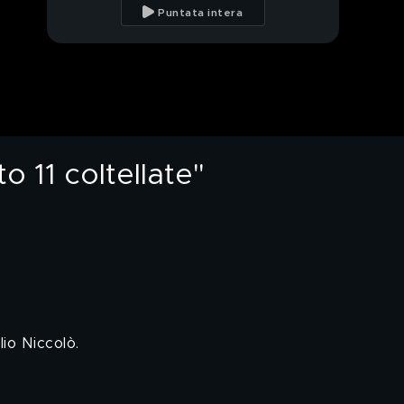
"Quando mio figlio ha
Puntata intera
ricevuto 11 coltellate"
Simona Ventura: "Il mio
rapporto con Stefano
Bettarini"
PROSSIMO VIDEO
Simona Ventura: "Il mio
matrimonio con
Giovanni Terzi"
o 11 coltellate"
Simona Ventura a "Mai
dire gol"
Simona Ventura e la
malattia del marito
Giovanni Terzi
Simona Ventura: "La
mia esperienza a Mai
lio Niccolò.
dire gol"
Simona Ventura a
"L'Isola dei Famosi"