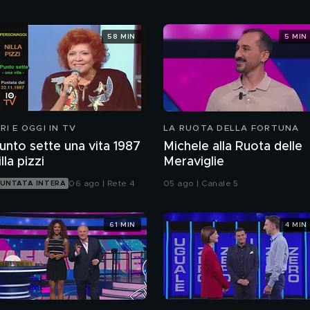
58 MIN
5 MIN
ERI E OGGI IN TV
LA RUOTA DELLA FORTUNA
unto sette una vita 1987
Michele alla Ruota delle
illa pizzi
Meraviglie
06 ago | Rete 4
05 ago | Canale 5
UNTATA INTERA
61 MIN
4 MIN