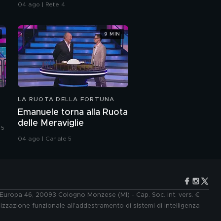
DNA?
04 ago | Rete 4
Grande Fratello"
9 MIN
Cristina Plevani:
"Orgogliosa di aver
vinto il primo Grande
Fratello"
Cristina Plevani e
l'amore
LA RUOTA DELLA FORTUNA
Cristina Plevani: l'amica
Emanuele torna alla Ruota
Roberta e la figlia
delle Meraviglie
Caterina
 5
04 ago | Canale 5
Cristina Plevani e il
rapporto le amiche
Roberta e Caterina
Cristina Plevani: "Dal 7
maggio sarò naufraga
de L'Isola dei Famosi"
e Europa 46, 20093 Cologno Monzese (MI) - Cap. Soc. int. vers. €
lizzazione funzionale all'addestramento di sistemi di intelligenza
Annalisa Minetti: "Sto