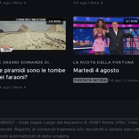
4 ago | Rete 4
04 ago | Rete 4
34 MIN
61 MIN
E GRANDI DOMANDE DI
LA RUOTA DELLA FORTUNA
REEDOM
e piramidi sono le tombe
Martedì 4 agosto
ei faraoni?
04 ago | Canale
PUNTATA INTERA
4 ago | Rete 4
76881007 - Sede legale: Largo del Nazareno 8, 00187 Roma. Uffici: Vial
ervati. Rispetto ai contenuti trasmessi e/o riprodotti è vietata ogni uti
 mezzi automatizzati di data scraping.