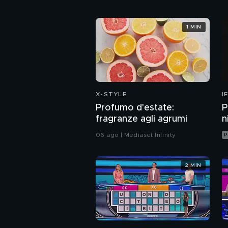
1 MIN
X-STYLE
I
Profumo d'estate:
P
fragranze agli agrumi
n
06 ago | Mediaset Infinity
P
2 MIN