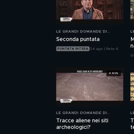
LE GRANDI DOMANDE DI
L
FREEDOM
F
Seconda puntata
M
n
04 ago | Rete 4
PUNTATA INTERA
S
0
4 MIN
LE GRANDI DOMANDE DI
L
FREEDOM
F
Tracce aliene nei siti
T
archeologici?
t