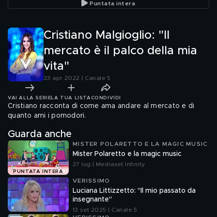
Puntata intera
Cristiano Malgioglio: "Il
mercato è il palco della mia
vita"
23 apr 2022 | Canale 5
VAI ALLA SERIE
LA TUA LISTA
CONDIVIDI
Cristiano racconta di come ama andare al mercato e di
quanto ami i pomodori.
Guarda anche
MISTER POLARETTO E LA MAGIC MUSIC
Mister Polaretto e la magic music
27 lug | Mediaset Infinity
PUNTATA INTERA
VERISSIMO
Luciana Littizzetto: "Il mio passato da
insegnante"
13 set 2025 | Canale 5