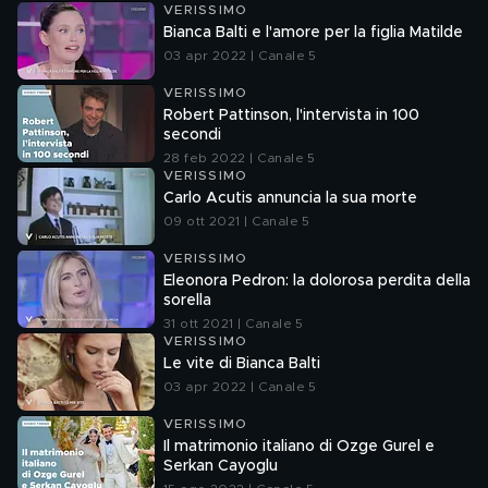
VERISSIMO
Bianca Balti e l'amore per la figlia Matilde
03 apr 2022 | Canale 5
VERISSIMO
Robert Pattinson, l'intervista in 100
secondi
28 feb 2022 | Canale 5
VERISSIMO
Carlo Acutis annuncia la sua morte
09 ott 2021 | Canale 5
VERISSIMO
Eleonora Pedron: la dolorosa perdita della
sorella
31 ott 2021 | Canale 5
VERISSIMO
Le vite di Bianca Balti
03 apr 2022 | Canale 5
VERISSIMO
Il matrimonio italiano di Ozge Gurel e
Serkan Cayoglu