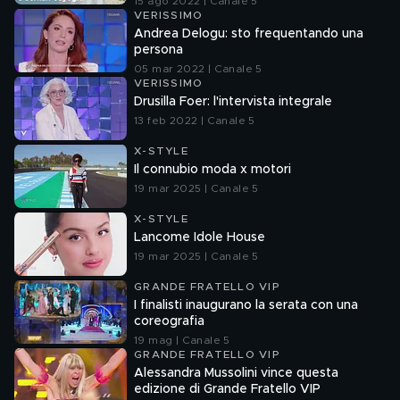
15 ago 2022 | Canale 5
VERISSIMO
Andrea Delogu: sto frequentando una
persona
05 mar 2022 | Canale 5
VERISSIMO
Drusilla Foer: l'intervista integrale
13 feb 2022 | Canale 5
X-STYLE
Il connubio moda x motori
19 mar 2025 | Canale 5
X-STYLE
Lancome Idole House
19 mar 2025 | Canale 5
GRANDE FRATELLO VIP
I finalisti inaugurano la serata con una
coreografia
19 mag | Canale 5
GRANDE FRATELLO VIP
Alessandra Mussolini vince questa
edizione di Grande Fratello VIP