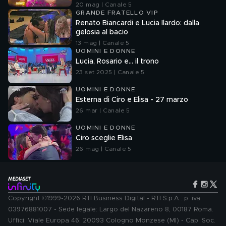
20 mag | Canale 5
GRANDE FRATELLO VIP
Renato Biancardi e Lucia Ilardo: dalla
gelosia al bacio
13 mag | Canale 5
UOMINI E DONNE
Lucia, Rosario e... il trono
23 set 2025 | Canale 5
UOMINI E DONNE
Esterna di Ciro e Elisa - 27 marzo
26 mar | Canale 5
UOMINI E DONNE
Ciro sceglie Elisa
26 mag | Canale 5
Copyright ©1999-2026 RTI Business Digital - RTI S.p.A.: p. iva
03976881007 - Sede legale: Largo del Nazareno 8, 00187 Roma.
Uffici: Viale Europa 46, 20093 Cologno Monzese (MI) - Cap. Soc.