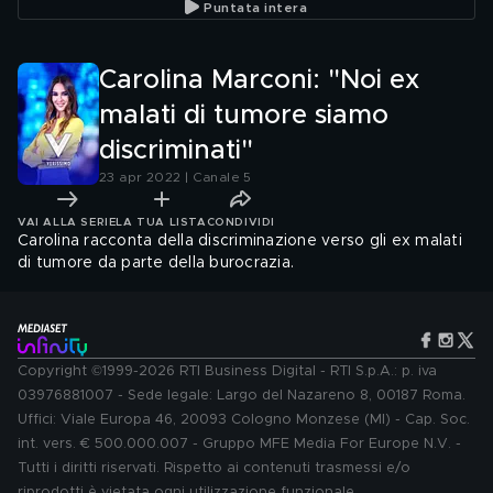
Puntata intera
Carolina Marconi: "Noi ex
malati di tumore siamo
discriminati"
23 apr 2022 | Canale 5
VAI ALLA SERIE
LA TUA LISTA
CONDIVIDI
Carolina racconta della discriminazione verso gli ex malati
di tumore da parte della burocrazia.
Copyright ©1999-2026 RTI Business Digital - RTI S.p.A.: p. iva
03976881007 - Sede legale: Largo del Nazareno 8, 00187 Roma.
Uffici: Viale Europa 46, 20093 Cologno Monzese (MI) - Cap. Soc.
int. vers. € 500.000.007 - Gruppo MFE Media For Europe N.V. -
Tutti i diritti riservati. Rispetto ai contenuti trasmessi e/o
riprodotti è vietata ogni utilizzazione funzionale