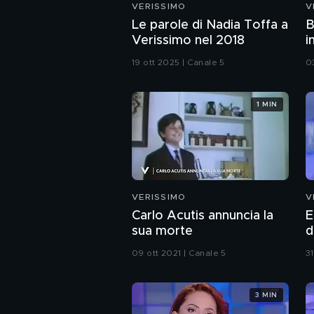
VERISSIMO
V
Le parole di Nadia Toffa a
B
Verissimo nel 2018
i
19 ott 2025 | Canale 5
0
1 MIN
VERISSIMO
V
Carlo Acutis annuncia la
E
sua morte
d
s
09 ott 2021 | Canale 5
31
3 MIN