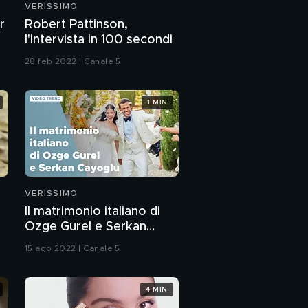
VERISSIMO
Carola: "La mia
r
Robert Pattinson,
esperienza ad Amici"
l'intervista in 100 secondi
28 feb 2022 | Canale 5
Carola: "Il mio rapporto
con Luigi"
1 MIN
Carola e Luigi ad
"Amici"
Carola: "Io e Luigi"
VERISSIMO
Il matrimonio italiano di
La danza di Carola a
Ozge Gurel e Serkan
Verissimo
Cayoglu
15 ago 2022 | Canale 5
Carolina Marconi: un
compleanno per
4 MIN
festeggiare la vita