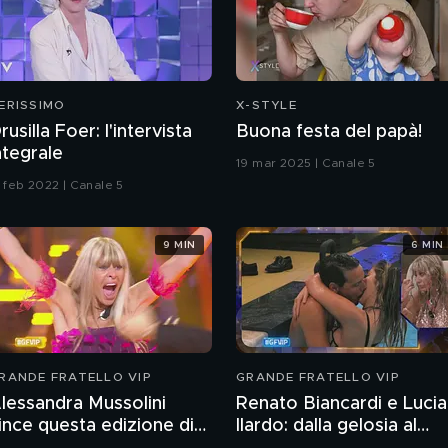
ERISSIMO
X-STYLE
rusilla Foer: l'intervista
Buona festa del papà!
ntegrale
19 mar 2025 | Canale 5
3 feb 2022 | Canale 5
9 MIN
6 MIN
RANDE FRATELLO VIP
GRANDE FRATELLO VIP
lessandra Mussolini
Renato Biancardi e Lucia
ince questa edizione di
Ilardo: dalla gelosia al