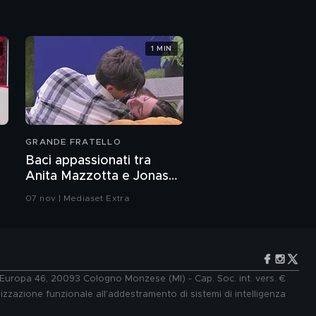
"Vorrei adottare un
bambino"
1 MIN
Carolina Marconi: "Noi
ex malati di tumore
siamo discriminati"
Carolina Marconi:
"Lotto per i diritti di chi
ha avuto un tumore"
GRANDE FRATELLO
Carolina Marconi e la
Baci appassionati tra
raccolta firme
Anita Mazzotta e Jonas
Pepe
07 nov | Mediaset Extra
Floriana Secondi:
l'intervista integrale
Floriana Secondi: "Il
mio ritorno dall'Isola
dei Famosi"
e Europa 46, 20093 Cologno Monzese (MI) - Cap. Soc. int. vers. €
lizzazione funzionale all'addestramento di sistemi di intelligenza
Floriana Secondi: