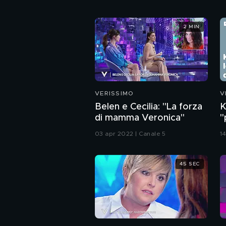
2 MIN
VERISSIMO
V
Belen e Cecilia: "La forza
K
di mamma Veronica"
"
03 apr 2022 | Canale 5
1
45 SEC