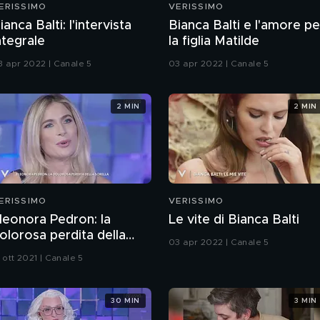
ERISSIMO
VERISSIMO
ianca Balti: l'intervista
Bianca Balti e l'amore pe
ntegrale
la figlia Matilde
3 apr 2022 | Canale 5
03 apr 2022 | Canale 5
2 MIN
2 MIN
ERISSIMO
VERISSIMO
leonora Pedron: la
Le vite di Bianca Balti
olorosa perdita della
03 apr 2022 | Canale 5
orella
 ott 2021 | Canale 5
30 MIN
3 MIN