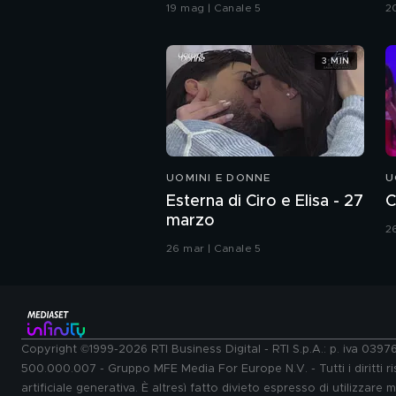
coreografia
G
19 mag | Canale 5
2
3 MIN
UOMINI E DONNE
U
Esterna di Ciro e Elisa - 27
C
marzo
2
26 mar | Canale 5
Copyright ©1999-2026 RTI Business Digital - RTI S.p.A.: p. iva 039
500.000.007 - Gruppo MFE Media For Europe N.V. - Tutti i diritti ris
artificiale generativa. È altresì fatto divieto espresso di utilizzare