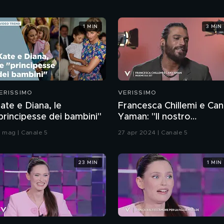
1 MIN
3 MIN
ERISSIMO
VERISSIMO
ate e Diana, le
Francesca Chillemi e Can
principesse dei bambini"
Yaman: "Il nostro
rapporto sul set"
4 mag | Canale 5
27 apr 2024 | Canale 5
23 MIN
1 MIN