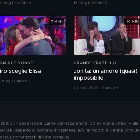
rande Fratello VIP
bacio
0 mag | Canale 5
13 mag | Canale 5
7 MIN
10 MIN
OMINI E DONNE
GRANDE FRATELLO
iro sceglie Elisa
Jonita: un amore (quasi)
impossibile
6 mag | Canale 5
04 nov 2025 | Canale 5
76881007 - Sede legale: Largo del Nazareno 8, 00187 Roma. Uffici: Vial
ervati. Rispetto ai contenuti trasmessi e/o riprodotti è vietata ogni uti
 mezzi automatizzati di data scraping.