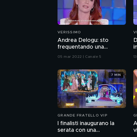
VERISSIMO
V
Andrea Delogu: sto
D
frequentando una
i
persona
05 mar 2022 | Canale 5
1
7 MIN
GRANDE FRATELLO VIP
G
I finalisti inaugurano la
A
serata con una
v