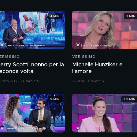
4 MIN
1 MIN
ERISSIMO
VERISSIMO
erry Scotti: nonno per la
Michelle Hunziker e
econda volta!
l'amore
5 feb 2023 | Canale 5
26 apr | Canale 5
5 MIN
23 MIN