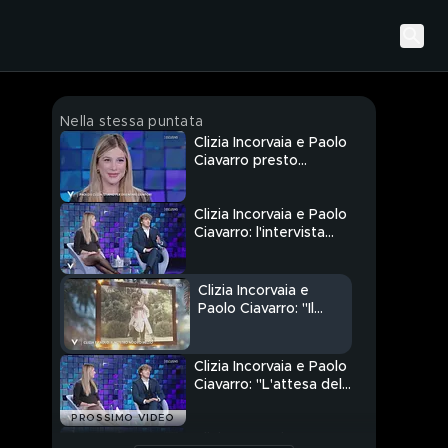
Nella stessa puntata
Clizia Incorvaia e Paolo
Ciavarro presto
genitori
Clizia Incorvaia e Paolo
Ciavarro: l'intervista
integrale
Clizia Incorvaia e
Paolo Ciavarro: "Il
nostro nuovo inizio"
Clizia Incorvaia e Paolo
Ciavarro: "L'attesa del
nostro bimbo"
PROSSIMO VIDEO
Clizia Incorvaia: "Ho