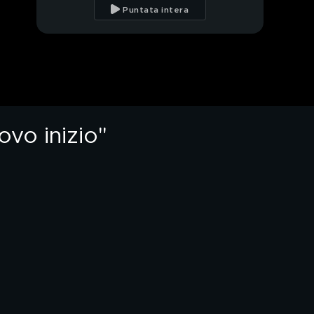
avuto il Covid"
Puntata intera
Il messaggio di
Eleonora Giorgi per
Paolo Ciavarro e Clizia
Incorvaia
Clizia Incorvaia: il
messaggio di nonna
Maria
ovo inizio"
I genitori di Clizia
Incorvaia
Clizia Incorvaia e Paolo
Ciavarro: "Il matrimonio
ci sarà"
Alvise Rigo: l'intervista
integrale
Alvise Rigo: "Il mio
rapporto con la