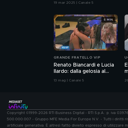
19 mar 2025 | Canale 5
6 MIN
GRANDE FRATELLO VIP
U
Renato Biancardi e Lucia
E
Ilardo: dalla gelosia al
m
bacio
13 mag | Canale 5
2
Copyright ©1999-2026 RTI Business Digital - RTI S.p.A.: p. iva 039
500.000.007 - Gruppo MFE Media For Europe N.V. - Tutti i diritti ris
artificiale generativa. È altresì fatto divieto espresso di utilizzare