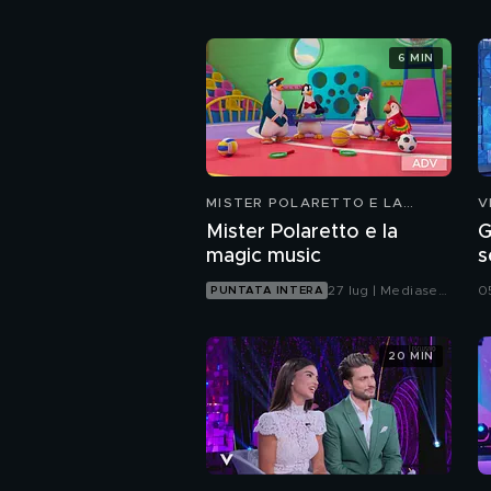
6 MIN
MISTER POLARETTO E LA
V
MAGIC MUSIC
Mister Polaretto e la
G
magic music
s
27 lug | Mediaset
0
PUNTATA INTERA
Infinity
20 MIN