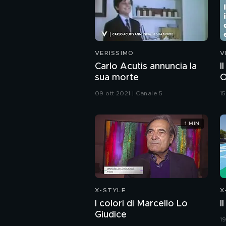
VERISSIMO
V
Carlo Acutis annuncia la
I
sua morte
O
C
09 ott 2021 | Canale 5
1
1 MIN
X-STYLE
X
I colori di Marcello Lo
I
Giudice
1