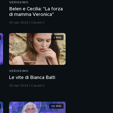
VERISSIMO
Alvise Rigo e l'amore
Belen e Cecilia: "La forza
di mamma Veronica"
03 apr 2022 | Canale 5
Simona Branchetti,
Susanna Galeazzi e
Roberta Floris:
2 MIN
l'intervista integrale
I 30 anni del Tg5
Susanna Galeazzi
ricorda il padre
VERISSIMO
Giampiero
Le vite di Bianca Balti
La storia di Roberta
Floris
03 apr 2022 | Canale 5
Simona Branchetti e la
passione per il
30 MIN
giornalismo