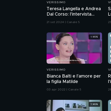
VERISSIMO
V
Teresa Langella e Andrea
S
Dal Corso: l'intervista
L
integrale
21 set 2024 | Canale 5
2
1 MIN
VERISSIMO
V
Bianca Balti e l'amore per
R
la figlia Matilde
l
03 apr 2022 | Canale 5
2
1 MIN