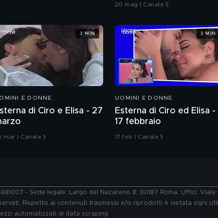
Grande Fratello VIP
20 mag | Canale 5
3 MIN
3 MIN
OMINI E DONNE
UOMINI E DONNE
sterna di Ciro e Elisa - 27
Esterna di Ciro ed Elisa -
arzo
17 febbraio
6 mar | Canale 5
17 feb | Canale 5
76881007 - Sede legale: Largo del Nazareno 8, 00187 Roma. Uffici: Vial
ervati. Rispetto ai contenuti trasmessi e/o riprodotti è vietata ogni uti
 mezzi automatizzati di data scraping.