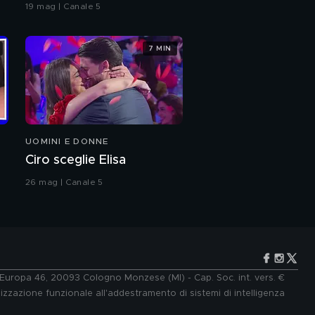
coreografia
19 mag | Canale 5
Adorno
7 MIN
Fernando, Susanna e
Giada: l'intervista
integrale
Fernando, Susanna e
Giada a "C'è posta per
te"
UOMINI E DONNE
Fernando, Susanna e
Ciro sceglie Elisa
Giada: una famiglia
riunita
26 mag | Canale 5
Fernado, Susanna e
Giada nel backstage di
"C'è posta pe te"
La nuova vita di
Fernando, Susanna e
Giada
e Europa 46, 20093 Cologno Monzese (MI) - Cap. Soc. int. vers. €
lizzazione funzionale all'addestramento di sistemi di intelligenza
Andrea Iannone: