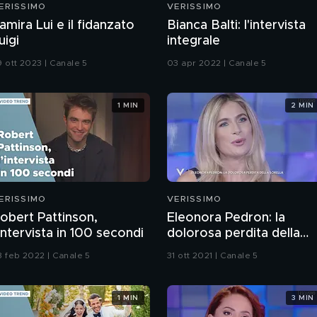
ERISSIMO
VERISSIMO
amira Lui e il fidanzato
Bianca Balti: l'intervista
uigi
integrale
9 ott 2023 | Canale 5
03 apr 2022 | Canale 5
1 MIN
2 MIN
ERISSIMO
VERISSIMO
obert Pattinson,
Eleonora Pedron: la
'intervista in 100 secondi
dolorosa perdita della
sorella
8 feb 2022 | Canale 5
31 ott 2021 | Canale 5
1 MIN
3 MIN