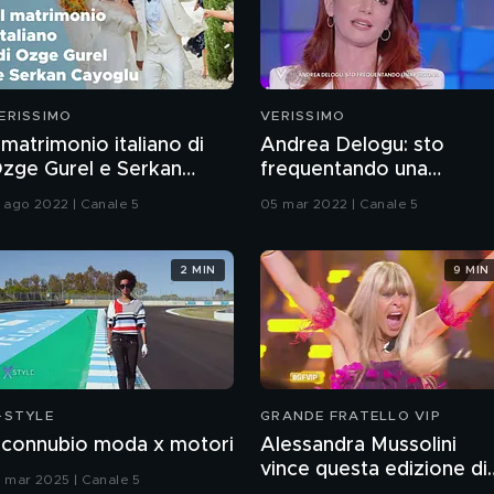
ERISSIMO
VERISSIMO
l matrimonio italiano di
Andrea Delogu: sto
zge Gurel e Serkan
frequentando una
ayoglu
persona
5 ago 2022 | Canale 5
05 mar 2022 | Canale 5
2 MIN
9 MIN
-STYLE
GRANDE FRATELLO VIP
l connubio moda x motori
Alessandra Mussolini
vince questa edizione di
9 mar 2025 | Canale 5