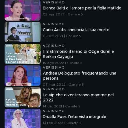
VERISSIMO
Bianca Balti e l'amore per la figlia Matilde
03 apr 2022 | Canale 5
VERISSIMO
Carlo Acutis annuncia la sua morte
09 ott 2021 | Canale 5
VERISSIMO
Il matrimonio italiano di Ozge Gurel e
Serkan Cayoglu
15 ago 2022 | Canale 5
VERISSIMO
Andrea Delogu: sto frequentando una
persona
05 mar 2022 | Canale 5
VERISSIMO
Le vip che diventeranno mamme nel
2022
14 dic 2021 | Canale 5
VERISSIMO
Drusilla Foer: l'intervista integrale
13 feb 2022 | Canale 5