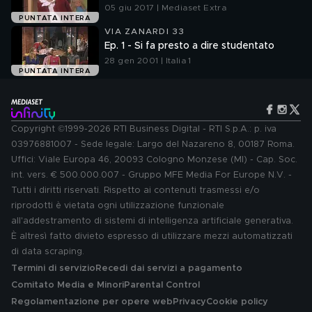
05 giu 2017 | Mediaset Extra
PUNTATA INTERA
VIA ZANARDI 33
Ep. 1 - Si fa presto a dire studentato
28 gen 2001 | Italia 1
PUNTATA INTERA
Copyright ©1999-2026 RTI Business Digital - RTI S.p.A.: p. iva
03976881007 - Sede legale: Largo del Nazareno 8, 00187 Roma.
Uffici: Viale Europa 46, 20093 Cologno Monzese (MI) - Cap. Soc.
int. vers. € 500.000.007 - Gruppo MFE Media For Europe N.V. -
Tutti i diritti riservati. Rispetto ai contenuti trasmessi e/o
riprodotti è vietata ogni utilizzazione funzionale
all'addestramento di sistemi di intelligenza artificiale generativa.
È altresì fatto divieto espresso di utilizzare mezzi automatizzati
di data scraping.
Termini di servizio
Recedi dai servizi a pagamento
Comitato Media e Minori
Parental Control
Regolamentazione per opere web
Privacy
Cookie policy