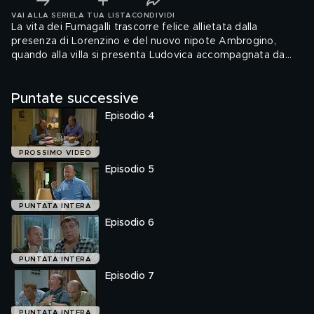
VAI ALLA SERIE
LA TUA LISTA
CONDIVIDI
La vita dei Fumagalli trascorre felice allietata dalla
presenza di Lorenzino e del nuovo nipote Ambrogino,
quando alla villa si presenta Ludovica accompagnata da
India. Lorenzo e' incredulo: non avrebbe mai immaginato di
avere un'altra figlia e, nonostante si sforzi non ricorda di
Puntate successive
avere mai avuto una relazione con Bambi, la madre della
ragazza. Tilly, inferocita, lo caccia di casa e chiede il
Episodio 4
divorzio, affidandosi al fido avvocato Tigre. Per Lorenzo,
non resta che chiedere aiuto ai Dominici ma, mentre
Alberto dopo averlo deriso, si dimostra generoso come al
PROSSIMO VIDEO
solito, Simonetta solidale con l'amica Tilly, lo caccia via in
Episodio 5
malo modo.
PUNTATA INTERA
Episodio 6
PUNTATA INTERA
Episodio 7
PUNTATA INTERA