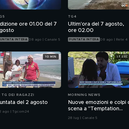
G5
TG4
dizione ore 01.00 del 7
Ultim'ora del 7 agosto,
gosto
ore 02.00
08 ago | Canale 5
08 ago | Rete 4
UNTATA INTERA
PUNTATA INTERA
10 MIN
17 SEC
L TG DEI RAGAZZI
MORNING NEWS
untata del 2 agosto
Nuove emozioni e colpi 
scena a "Temptation
2 ago | Tgcom24
Island"
28 lug | Canale 5