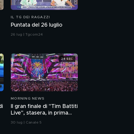
IL TG DEI RAGAZZI
Puntata del 26 luglio
26 lug | Tgcom24
24 SEC
MORNING NEWS
di
Il gran finale di "Tim Battiti
Live", stasera, in prima
serata, su Canale 5
30 lug | Canale 5