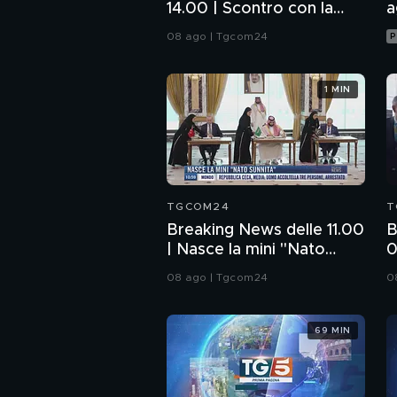
14.00 | Scontro con la
a
Spagna, il governo non
08 ago | Tgcom24
P
arretra
1 MIN
TGCOM24
T
Breaking News delle 11.00
B
| Nasce la mini "Nato
0
sunnita"
d
08 ago | Tgcom24
0
69 MIN