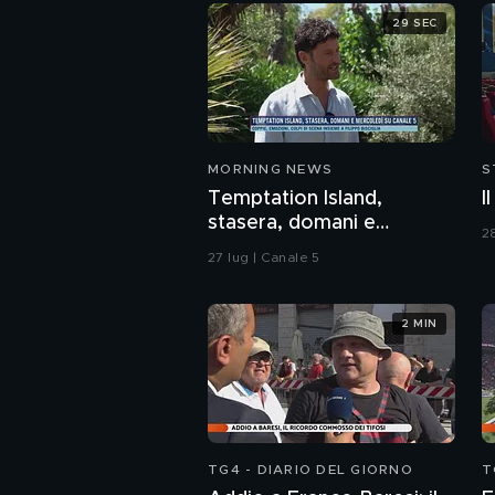
29 SEC
MORNING NEWS
S
Temptation Island,
I
stasera, domani e
28
mercoledì su Canale 5
27 lug | Canale 5
2 MIN
TG4 - DIARIO DEL GIORNO
T