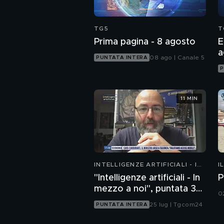
TG5
T
Prima pagina - 8 agosto
E
a
08 ago | Canale 5
PUNTATA INTERA
P
11 MIN
INTELLIGENZE ARTIFICIALI - IN
I
MEZZO A NOI
"Intelligenze artificiali - In
P
mezzo a noi", puntata 35:
0
il progetto Glasswing
25 lug | Tgcom24
PUNTATA INTERA