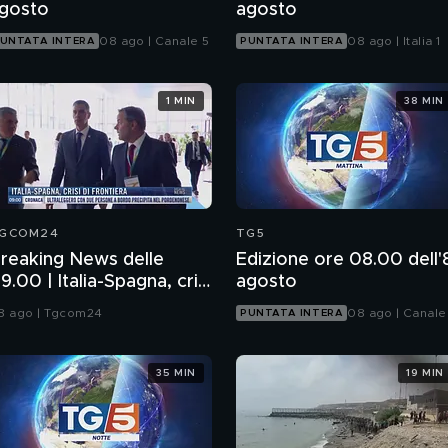
gosto
agosto
08 ago | Canale 5
08 ago | Italia 1
UNTATA INTERA
PUNTATA INTERA
1 MIN
38 MIN
GCOM24
TG5
reaking News delle
Edizione ore 08.00 dell'
9.00 | Italia-Spagna, crisi
agosto
i frontiera
8 ago | Tgcom24
08 ago | Canale
PUNTATA INTERA
35 MIN
19 MIN