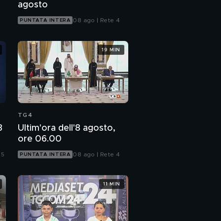
agosto
08 ago | Rete 4
PUNTATA INTERA
19 MIN
TG4
8
Ultim'ora dell'8 agosto,
ore 06.00
 5
08 ago | Rete 4
PUNTATA INTERA
11 MIN