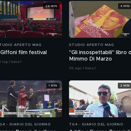
29 MIN
4 MIN
TUDIO APERTO MAG
STUDIO APERTO MAG
l Giffoni film festival
"Gli insospettabili" libro d
Mimmo Di Marzo
 lug | Italia 1
05 ago | Italia 1
1 MIN
2 MIN
G4 - DIARIO DEL GIORNO
TG4 - DIARIO DEL GIORNO