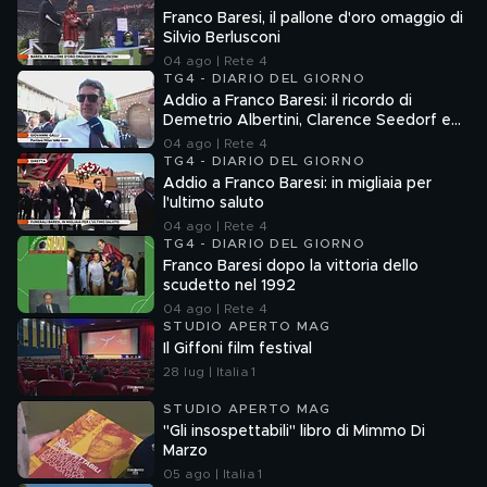
Franco Baresi, il pallone d'oro omaggio di
Silvio Berlusconi
04 ago | Rete 4
TG4 - DIARIO DEL GIORNO
Addio a Franco Baresi: il ricordo di
Demetrio Albertini, Clarence Seedorf e
Giovanni Galli
04 ago | Rete 4
TG4 - DIARIO DEL GIORNO
Addio a Franco Baresi: in migliaia per
l'ultimo saluto
04 ago | Rete 4
TG4 - DIARIO DEL GIORNO
Franco Baresi dopo la vittoria dello
scudetto nel 1992
04 ago | Rete 4
STUDIO APERTO MAG
Il Giffoni film festival
28 lug | Italia 1
STUDIO APERTO MAG
"Gli insospettabili" libro di Mimmo Di
Marzo
05 ago | Italia 1