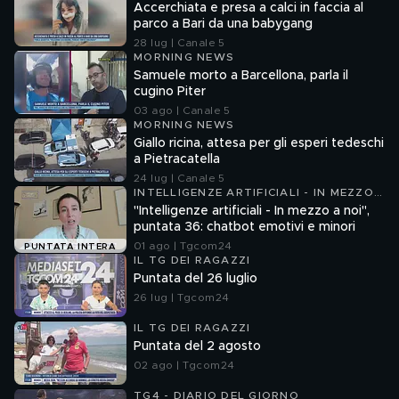
Accerchiata e presa a calci in faccia al
parco a Bari da una babygang
28 lug | Canale 5
MORNING NEWS
Samuele morto a Barcellona, parla il
cugino Piter
03 ago | Canale 5
MORNING NEWS
Giallo ricina, attesa per gli esperi tedeschi
a Pietracatella
24 lug | Canale 5
INTELLIGENZE ARTIFICIALI - IN MEZZO
A NOI
"Intelligenze artificiali - In mezzo a noi",
puntata 36: chatbot emotivi e minori
01 ago | Tgcom24
PUNTATA INTERA
IL TG DEI RAGAZZI
Puntata del 26 luglio
26 lug | Tgcom24
IL TG DEI RAGAZZI
Puntata del 2 agosto
02 ago | Tgcom24
TG4 - DIARIO DEL GIORNO