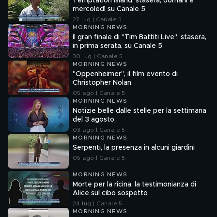
Temptation Island, stasera, domani e
mercoledì su Canale 5
27 lug | Canale 5
MORNING NEWS
Il gran finale di "Tim Battiti Live", stasera,
in prima serata, su Canale 5
30 lug | Canale 5
MORNING NEWS
"Oppenheimer", il film evento di
Christopher Nolan
05 ago | Canale 5
MORNING NEWS
Notizie belle dalle stelle per la settimana
del 3 agosto
03 ago | Canale 5
MORNING NEWS
Serpenti, la presenza in alcuni giardini
05 ago | Canale 5
MORNING NEWS
Morte per la ricina, la testimonianza di
Alice sul cibo sospetto
24 lug | Canale 5
MORNING NEWS