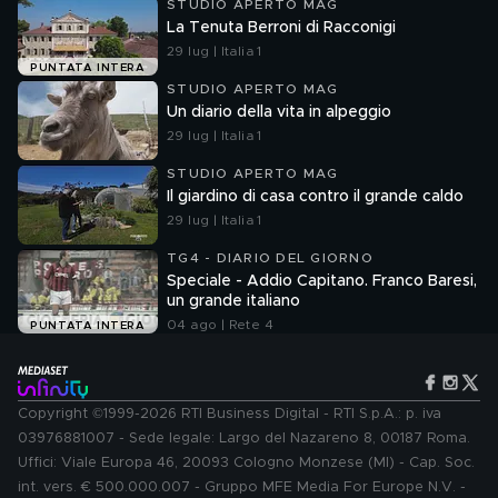
STUDIO APERTO MAG
La Tenuta Berroni di Racconigi
29 lug | Italia 1
PUNTATA INTERA
STUDIO APERTO MAG
Un diario della vita in alpeggio
29 lug | Italia 1
STUDIO APERTO MAG
Il giardino di casa contro il grande caldo
29 lug | Italia 1
TG4 - DIARIO DEL GIORNO
Speciale - Addio Capitano. Franco Baresi,
un grande italiano
04 ago | Rete 4
PUNTATA INTERA
Copyright ©1999-2026 RTI Business Digital - RTI S.p.A.: p. iva
03976881007 - Sede legale: Largo del Nazareno 8, 00187 Roma.
Uffici: Viale Europa 46, 20093 Cologno Monzese (MI) - Cap. Soc.
int. vers. € 500.000.007 - Gruppo MFE Media For Europe N.V. -