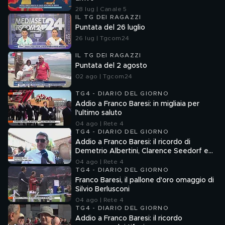
28 lug | Canale 5
IL TG DEI RAGAZZI
Puntata del 26 luglio
26 lug | Tgcom24
IL TG DEI RAGAZZI
Puntata del 2 agosto
02 ago | Tgcom24
TG4 - DIARIO DEL GIORNO
Addio a Franco Baresi: in migliaia per
l'ultimo saluto
04 ago | Rete 4
TG4 - DIARIO DEL GIORNO
Addio a Franco Baresi: il ricordo di
Demetrio Albertini, Clarence Seedorf e
Giovanni Galli
04 ago | Rete 4
TG4 - DIARIO DEL GIORNO
Franco Baresi, il pallone d'oro omaggio di
Silvio Berlusconi
04 ago | Rete 4
TG4 - DIARIO DEL GIORNO
Addio a Franco Baresi: il ricordo