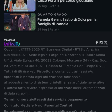
Chico Forti: il percorso giudiziario
25 lug | Rete 4
QUARTO GRADO
Pamela Genini: l'astio di Dolci per la
famiglia di Pamela
24 lug | Rete 4
Copyright ©1999-2026 RTI Business Digital - RTI S.p.A.: p. iva
03976881007 - Sede legale: Largo del Nazareno 8, 00187 Roma.
Uffici: Viale Europa 46, 20093 Cologno Monzese (MI) - Cap. Soc.
int. vers. € 500.000.007 - Gruppo MFE Media For Europe N.V. -
Tutti i diritti riservati. Rispetto ai contenuti trasmessi e/o
riprodotti è vietata ogni utilizzazione funzionale
all'addestramento di sistemi di intelligenza artificiale generativa.
È altresì fatto divieto espresso di utilizzare mezzi automatizzati
di data scraping.
Termini di servizio
Recedi dai servizi a pagamento
Comitato Media e Minori
Parental Control
Regolamentazione per opere web
Privacy
Cookie policy