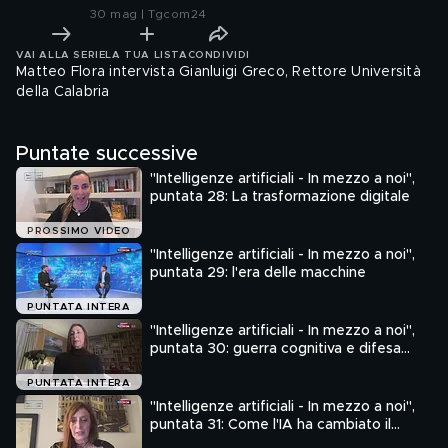
30 mag | Tgcom24
VAI ALLA SERIE
LA TUA LISTA
CONDIVIDI
Matteo Flora intervista Gianluigi Greco, Rettore Università
della Calabria
Puntate successive
"Intelligenze artificiali - In mezzo a noi",
puntata 28: La trasformazione digitale
PROSSIMO VIDEO
"Intelligenze artificiali - In mezzo a noi",
puntata 29: l'era delle macchine
PUNTATA INTERA
"Intelligenze artificiali - In mezzo a noi",
puntata 30: guerra cognitiva e difesa
delle narrazioni
PUNTATA INTERA
"Intelligenze artificiali - In mezzo a noi",
puntata 31: Come l'IA ha cambiato il
modo di fare la spesa