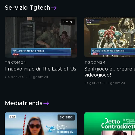
Servizio Tgtech
1 MIN
TGCOM24
TGCOM24
Il nuovo inizio di The Last of Us
Se il gioco è... creare 
videogioco!
04 set 2022 | Tgcom24
19 giu 2021 | Tgcom24
Mediafriends
30 SEC