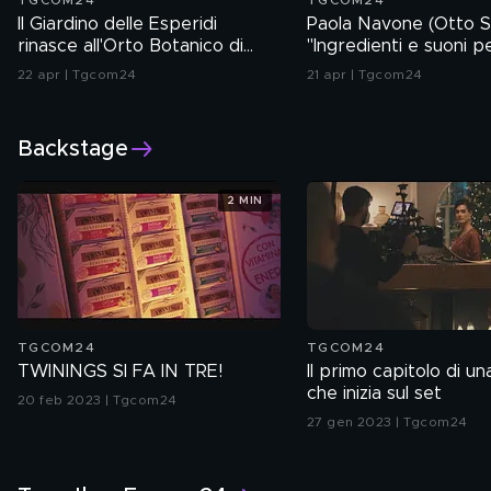
TGCOM24
TGCOM24
Il Giardino delle Esperidi
Paola Navone (Otto St
rinasce all'Orto Botanico di
"Ingredienti e suoni p
Milano
raccontare il Parmigi
22 apr | Tgcom24
21 apr | Tgcom24
Reggiano"
Backstage
2 MIN
TGCOM24
TGCOM24
TWININGS SI FA IN TRE!
Il primo capitolo di un
che inizia sul set
20 feb 2023 | Tgcom24
27 gen 2023 | Tgcom24