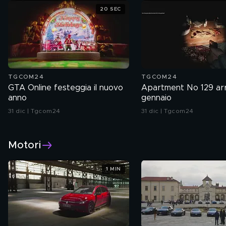
20 SEC
TGCOM24
TGCOM24
GTA Online festeggia il nuovo
Apartment No 129 arr
anno
gennaio
31 dic | Tgcom24
31 dic | Tgcom24
Motori
1 MIN