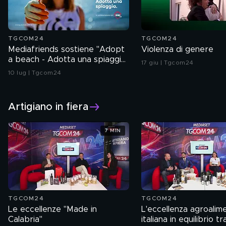
TGCOM24
TGCOM24
Mediafriends sostiene "Adopt
Violenza di genere
a beach - Adotta una spiaggia"
17 giu | Tgcom24
di WWF
10 lug | Tgcom24
Artigiano in fiera
7 MIN
TGCOM24
TGCOM24
Le eccellenze "Made in
L'eccellenza agroalim
Calabria"
italiana in equilibrio tr