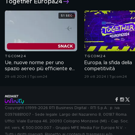
Together Europa24
51 SEC
TGCOM24
TGCOM24
Ue, nuove norme per uno
Europa, la sfida della
spazio aereo più efficiente e
competitività
verde
29 ott 2024 | Tgcom24
29 ott 2024 | Tgcom24
Copyright ©1999-2026 RTI Business Digital - RTI S.p.A.: p. iva
03976881007 - Sede legale: Largo del Nazareno 8, 00187 Roma.
Uffici: Viale Europa 46, 20093 Cologno Monzese (MI) - Cap. Soc.
int. vers. € 500.000.007 - Gruppo MFE Media For Europe N.V. -
Tutti i diritti riservati. Rispetto ai contenuti trasmessi e/o