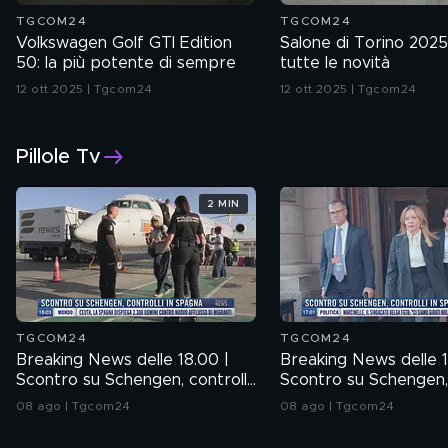
TGCOM24
TGCOM24
Volkswagen Golf GTI Edition
Salone di Torino 2025
50: la più potente di sempre
tutte le novità
12 ott 2025 | Tgcom24
12 ott 2025 | Tgcom24
Pillole Tv
2 MIN
TGCOM24
TGCOM24
Breaking News delle 18.00 |
Breaking News delle 1
Scontro su Schengen, controlli
Scontro su Schengen, 
in Spagna
in Spagna
08 ago | Tgcom24
08 ago | Tgcom24