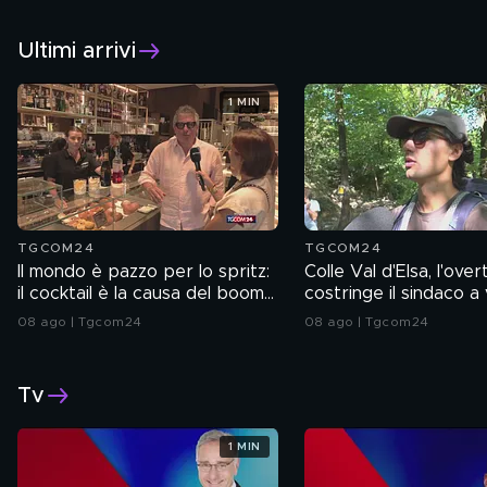
24 ore su 24 sul canale 51
Seguici su:
Ultimi arrivi
1 MIN
TGCOM24
TGCOM24
Il mondo è pazzo per lo spritz:
Colle Val d'Elsa, l'ove
il cocktail è la causa del boom
costringe il sindaco a 
della vendita di prosecco
balneazione
08 ago | Tgcom24
08 ago | Tgcom24
Tv
1 MIN