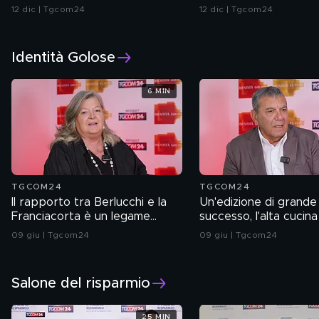
tradizione e alta quali
12 dic | Tgcom24
12 dic | Tgcom24
Identità Golose
6 MIN
TGCOM24
TGCOM24
Il rapporto tra Berlucchi e la
Un'edizione di grande
Franciacorta è un legame
successo, l'alta cucina 
indissolubile
rinnova uscendo dagli
09 giu | Tgcom24
09 giu | Tgcom24
rigidi del passato
Salone del risparmio
25 MIN