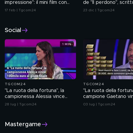
impressione": il mini film con
de "Il perdono", scrit
Christy Turlington
Mogol
17 feb | Tgcom24
23 dic | Tgcom24
Social
1 MIN
TGCOM24
TGCOM24
"La ruota della fortuna", la
"La ruota della fortuna"
campionessa Alessia vince
campione Gaetano vi
100mila euro al gioco finale
100mila euro
28 lug | Tgcom24
03 lug | Tgcom24
Mastergame