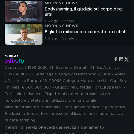
MORNING NEWS
Bodyshaming, il giudizio sul corpo degli
altri
06 ago | Canale 5
MORNING NEWS
Biglietto milionario recuperato tra i rifiuti
06 ago | Canale 5
Copyright ©1999-2026 RTI Business Digital - RTI S.p.A.: p. iva
03976881007 - Sede legale: Largo del Nazareno 8, 00187 Roma.
Uffici: Viale Europa 46, 20093 Cologno Monzese (MI) - Cap. Soc.
int. vers. € 500.000.007 - Gruppo MFE Media For Europe N.V. -
Tutti i diritti riservati. Rispetto ai contenuti trasmessi e/o
riprodotti è vietata ogni utilizzazione funzionale
all'addestramento di sistemi di intelligenza artificiale generativa.
È altresì fatto divieto espresso di utilizzare mezzi automatizzati
di data scraping.
Termini di servizio
Recedi dai servizi a pagamento