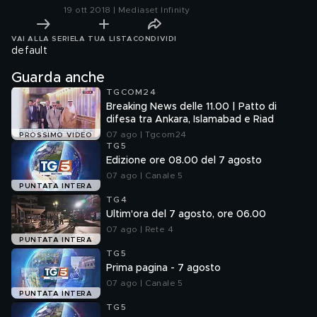
19 ott 2018 | Mediaset Infinity
VAI ALLA SERIE
LA TUA LISTA
CONDIVIDI
default
Guarda anche
TGCOM24
Breaking News delle 11.00 | Patto di
difesa tra Ankara, Islamabad e Riad
07 ago | Tgcom24
PROSSIMO VIDEO
TG5
Edizione ore 08.00 del 7 agosto
07 ago | Canale 5
PUNTATA INTERA
TG4
Ultim'ora del 7 agosto, ore 06.00
07 ago | Rete 4
PUNTATA INTERA
TG5
Prima pagina - 7 agosto
07 ago | Canale 5
PUNTATA INTERA
TG5