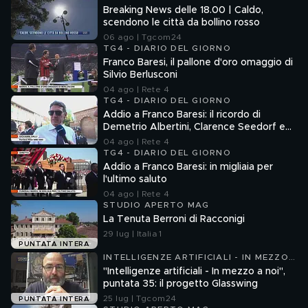
Breaking News delle 18.00 | Caldo,
scendono le città da bollino rosso
06 ago | Tgcom24
TG4 - DIARIO DEL GIORNO
Franco Baresi, il pallone d'oro omaggio di
Silvio Berlusconi
04 ago | Rete 4
TG4 - DIARIO DEL GIORNO
Addio a Franco Baresi: il ricordo di
Demetrio Albertini, Clarence Seedorf e
Giovanni Galli
04 ago | Rete 4
TG4 - DIARIO DEL GIORNO
Addio a Franco Baresi: in migliaia per
l'ultimo saluto
04 ago | Rete 4
STUDIO APERTO MAG
La Tenuta Berroni di Racconigi
29 lug | Italia 1
PUNTATA INTERA
INTELLIGENZE ARTIFICIALI - IN MEZZO
A NOI
"Intelligenze artificiali - In mezzo a noi",
puntata 35: il progetto Glasswing
25 lug | Tgcom24
PUNTATA INTERA