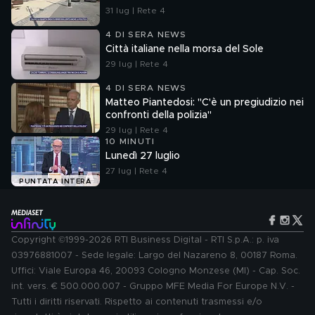
31 lug | Rete 4
4 DI SERA NEWS
Città italiane nella morsa del Sole
29 lug | Rete 4
4 DI SERA NEWS
Matteo Piantedosi: "C'è un pregiudizio nei
confronti della polizia"
29 lug | Rete 4
10 MINUTI
Lunedì 27 luglio
27 lug | Rete 4
PUNTATA INTERA
Copyright ©1999-2026 RTI Business Digital - RTI S.p.A.: p. iva
03976881007 - Sede legale: Largo del Nazareno 8, 00187 Roma.
Uffici: Viale Europa 46, 20093 Cologno Monzese (MI) - Cap. Soc.
int. vers. € 500.000.007 - Gruppo MFE Media For Europe N.V. -
Tutti i diritti riservati. Rispetto ai contenuti trasmessi e/o