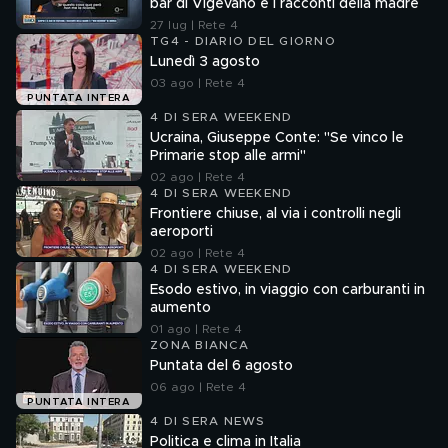
bar di Vigevano e i racconti della madre
27 lug | Rete 4
TG4 - DIARIO DEL GIORNO
Lunedì 3 agosto
03 ago | Rete 4
PUNTATA INTERA
4 DI SERA WEEKEND
Ucraina, Giuseppe Conte: "Se vinco le
Primarie stop alle armi"
02 ago | Rete 4
4 DI SERA WEEKEND
Frontiere chiuse, al via i controlli negli
aeroporti
02 ago | Rete 4
4 DI SERA WEEKEND
Esodo estivo, in viaggio con carburanti in
aumento
01 ago | Rete 4
ZONA BIANCA
Puntata del 6 agosto
06 ago | Rete 4
PUNTATA INTERA
4 DI SERA NEWS
Politica e clima in Italia