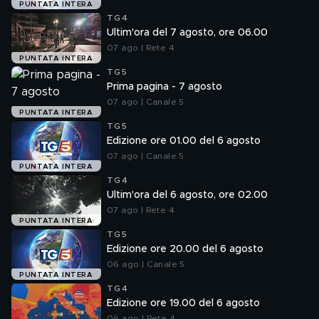
PUNTATA INTERA
TG4
Ultim'ora del 7 agosto, ore 06.00
07 ago | Rete 4
PUNTATA INTERA
TG5
Prima pagina - 7 agosto
07 ago | Canale 5
PUNTATA INTERA
TG5
Edizione ore 01.00 del 6 agosto
07 ago | Canale 5
PUNTATA INTERA
TG4
Ultim'ora del 6 agosto, ore 02.00
07 ago | Rete 4
PUNTATA INTERA
TG5
Edizione ore 20.00 del 6 agosto
06 ago | Canale 5
PUNTATA INTERA
TG4
Edizione ore 19.00 del 6 agosto
06 ago | Rete 4