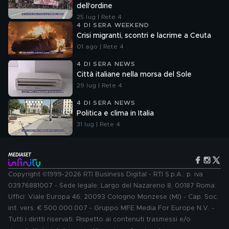
dell'ordine
25 lug | Rete 4
4 DI SERA WEEKEND
Crisi migranti, scontri e lacrime a Ceuta
01 ago | Rete 4
4 DI SERA NEWS
Città italiane nella morsa del Sole
29 lug | Rete 4
4 DI SERA NEWS
Politica e clima in Italia
31 lug | Rete 4
Copyright ©1999-2026 RTI Business Digital - RTI S.p.A.: p. iva
03976881007 - Sede legale: Largo del Nazareno 8, 00187 Roma.
Uffici: Viale Europa 46, 20093 Cologno Monzese (MI) - Cap. Soc.
int. vers. € 500.000.007 - Gruppo MFE Media For Europe N.V. -
Tutti i diritti riservati. Rispetto ai contenuti trasmessi e/o