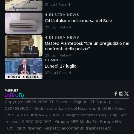
31 lug | Rete 4
4 DI SERA NEWS
Città italiane nella morsa del Sole
29 lug | Rete 4
4 DI SERA NEWS
Matteo Piantedosi: "C'è un pregiudizio nei
confronti della polizia"
29 lug | Rete 4
10 MINUTI
Lunedì 27 luglio
27 lug | Rete 4
PUNTATA INTERA
Copyright ©1999-2026 RTI Business Digital - RTI S.p.A.: p. iva
03976881007 - Sede legale: Largo del Nazareno 8, 00187 Roma.
Uffici: Viale Europa 46, 20093 Cologno Monzese (MI) - Cap. Soc.
int. vers. € 500.000.007 - Gruppo MFE Media For Europe N.V. -
Tutti i diritti riservati. Rispetto ai contenuti trasmessi e/o