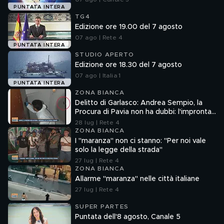
PUNTATA INTERA
TG4
Edizione ore 19.00 del 7 agosto
07 ago | Rete 4
PUNTATA INTERA
STUDIO APERTO
Edizione ore 18.30 del 7 agosto
07 ago | Italia 1
PUNTATA INTERA
ZONA BIANCA
Delitto di Garlasco: Andrea Sempio, la
Procura di Pavia non ha dubbi: l'impronta
33 è la pistola fumante
28 lug | Rete 4
ZONA BIANCA
I "maranza" non ci stanno: "Per noi vale
solo la legge della strada"
27 lug | Rete 4
ZONA BIANCA
Allarme "maranza" nelle città italiane
27 lug | Rete 4
SUPER PARTES
Puntata dell'8 agosto, Canale 5