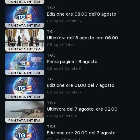
PUNTATA INTERA
TG5
Edizione ore 08.00 dell'8 agosto
08 ago | Canale 5
PUNTATA INTERA
TG4
Ultim'ora dell'8 agosto, ore 06.00
08 ago | Rete 4
PUNTATA INTERA
TG5
Prima pagina - 8 agosto
08 ago | Canale 5
PUNTATA INTERA
TG5
Edizione ore 01.00 del 7 agosto
08 ago | Canale 5
PUNTATA INTERA
TG4
Ultim'ora del 7 agosto, ore 02.00
08 ago | Rete 4
PUNTATA INTERA
TG5
Edizione ore 20.00 del 7 agosto
07 ago | Canale 5