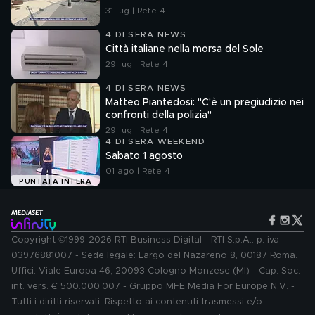
31 lug | Rete 4
4 DI SERA NEWS
Città italiane nella morsa del Sole
29 lug | Rete 4
4 DI SERA NEWS
Matteo Piantedosi: "C'è un pregiudizio nei
confronti della polizia"
29 lug | Rete 4
4 DI SERA WEEKEND
Sabato 1 agosto
01 ago | Rete 4
PUNTATA INTERA
Copyright ©1999-2026 RTI Business Digital - RTI S.p.A.: p. iva
03976881007 - Sede legale: Largo del Nazareno 8, 00187 Roma.
Uffici: Viale Europa 46, 20093 Cologno Monzese (MI) - Cap. Soc.
int. vers. € 500.000.007 - Gruppo MFE Media For Europe N.V. -
Tutti i diritti riservati. Rispetto ai contenuti trasmessi e/o