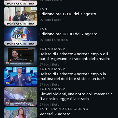
PUNTATA INTERA
TG4
Edizione ore 12.00 del 7 agosto
07 ago | Rete 4
PUNTATA INTERA
TG5
Edizione ore 08.00 del 7 agosto
07 ago | Canale 5
PUNTATA INTERA
ZONA BIANCA
Delitto di Garlasco: Andrea Sempio e il
bar di Vigevano e i racconti della madre
27 lug | Rete 4
ZONA BIANCA
Delitto di Garlasco: Andrea Sempio la
mattina del delitto è stato in un bar?
27 lug | Rete 4
ZONA BIANCA
Giovani violenti, una notte coi "maranza":
"La nostra legge è la strada"
27 lug | Rete 4
TG4 - DIARIO DEL GIORNO
Venerdì 7 agosto