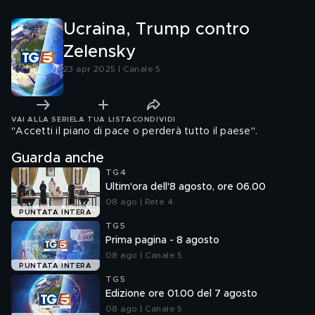
Frances
Ucraina, Trump contro
Zelensky
23 apr 2025 | Canale 5
VAI ALLA SERIE
LA TUA LISTA
CONDIVIDI
"Accetti il piano di pace o perderà tutto il paese".
Guarda anche
TG4
Ultim'ora dell'8 agosto, ore 06.00
08 ago | Rete 4
PUNTATA INTERA
TG5
Prima pagina - 8 agosto
08 ago | Canale 5
PUNTATA INTERA
TG5
Edizione ore 01.00 del 7 agosto
08 ago | Canale 5