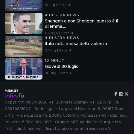
31 lug | Rete 4
4 DI SERA NEWS
Shengen o non Shengen, questo è il
dilemma....
07 ago | Rete 4
4 DI SERA NEWS
Italia nella morsa della violenza
27 lug | Rete 4
10 MINUTI
Giovedì 30 luglio
30 lug | Rete 4
PUNTATA INTERA
Copyright ©1999-2026 RTI Business Digital - RTI S.p.A.: p. iva
03976881007 - Sede legale: Largo del Nazareno 8, 00187 Roma.
Uffici: Viale Europa 46, 20093 Cologno Monzese (MI) - Cap. Soc.
int. vers. € 500.000.007 - Gruppo MFE Media For Europe N.V. -
Tutti i diritti riservati. Rispetto ai contenuti trasmessi e/o