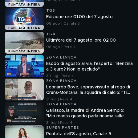
08 ago | Canale 5
PUNTATA INTERA
TG5
Edizione ore 01.00 del 7 agosto
08 ago | Canale 5
PUNTATA INTERA
TG4
Ultim'ora del 7 agosto, ore 02.00
08 ago | Rete 4
PUNTATA INTERA
ZONA BIANCA
Esodo di agosto al via, l'esperto: "Benzina
a 3 euro? Non lo escludo"
30 lug | Rete 4
ZONA BIANCA
Leonardo Bove, sopravvissuto al rogo di
Crans-Montana, la squadra di calcio: "Ti
aspettiamo"
31 lug | Rete 4
ZONA BIANCA
Garlasco, la madre di Andrea Sempio:
"Mio marito quando parla ricama sulle
cose"
31 lug | Rete 4
SUPER PARTES
Puntata dell'8 agosto, Canale 5