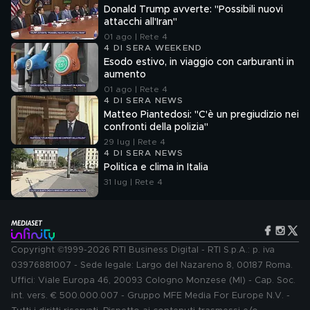
Donald Trump avverte: "Possibili nuovi
attacchi all'Iran"
01 ago | Rete 4
4 DI SERA WEEKEND
Esodo estivo, in viaggio con carburanti in
aumento
01 ago | Rete 4
4 DI SERA NEWS
Matteo Piantedosi: "C'è un pregiudizio nei
confronti della polizia"
29 lug | Rete 4
4 DI SERA NEWS
Politica e clima in Italia
31 lug | Rete 4
Copyright ©1999-2026 RTI Business Digital - RTI S.p.A.: p. iva
03976881007 - Sede legale: Largo del Nazareno 8, 00187 Roma.
Uffici: Viale Europa 46, 20093 Cologno Monzese (MI) - Cap. Soc.
int. vers. € 500.000.007 - Gruppo MFE Media For Europe N.V. -