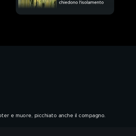
chiedono l'isolamento
PROSSIMO VIDEO
Regionali e
referendum, tra liti e
polemiche
A Bologna una mostra
da non perdere
oter e muore, picchiato anche il compagno.